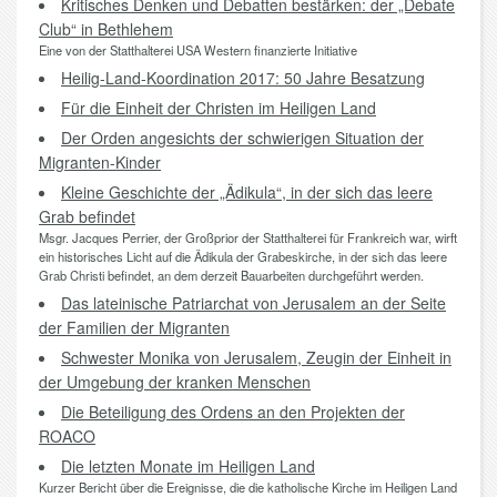
Kritisches Denken und Debatten bestärken: der „Debate
Club“ in Bethlehem
Eine von der Statthalterei USA Western finanzierte Initiative
Heilig-Land-Koordination 2017: 50 Jahre Besatzung
Für die Einheit der Christen im Heiligen Land
Der Orden angesichts der schwierigen Situation der
Migranten-Kinder
Kleine Geschichte der „Ädikula“, in der sich das leere
Grab befindet
Msgr. Jacques Perrier, der Großprior der Statthalterei für Frankreich war, wirft
ein historisches Licht auf die Ädikula der Grabeskirche, in der sich das leere
Grab Christi befindet, an dem derzeit Bauarbeiten durchgeführt werden.
Das lateinische Patriarchat von Jerusalem an der Seite
der Familien der Migranten
Schwester Monika von Jerusalem, Zeugin der Einheit in
der Umgebung der kranken Menschen
Die Beteiligung des Ordens an den Projekten der
ROACO
Die letzten Monate im Heiligen Land
Kurzer Bericht über die Ereignisse, die die katholische Kirche im Heiligen Land