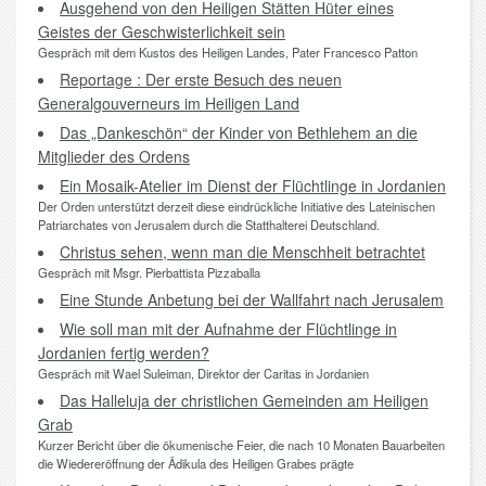
Ausgehend von den Heiligen Stätten Hüter eines
Geistes der Geschwisterlichkeit sein
Gespräch mit dem Kustos des Heiligen Landes, Pater Francesco Patton
Reportage : Der erste Besuch des neuen
Generalgouverneurs im Heiligen Land
Das „Dankeschön“ der Kinder von Bethlehem an die
Mitglieder des Ordens
Ein Mosaik-Atelier im Dienst der Flüchtlinge in Jordanien
Der Orden unterstützt derzeit diese eindrückliche Initiative des Lateinischen
Patriarchates von Jerusalem durch die Statthalterei Deutschland.
Christus sehen, wenn man die Menschheit betrachtet
Gespräch mit Msgr. Pierbattista Pizzaballa
Eine Stunde Anbetung bei der Wallfahrt nach Jerusalem
Wie soll man mit der Aufnahme der Flüchtlinge in
Jordanien fertig werden?
Gespräch mit Wael Suleiman, Direktor der Caritas in Jordanien
Das Halleluja der christlichen Gemeinden am Heiligen
Grab
Kurzer Bericht über die ökumenische Feier, die nach 10 Monaten Bauarbeiten
die Wiedereröffnung der Ädikula des Heiligen Grabes prägte