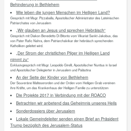
Behinderung in Bethlehem
Wie leben die jungen Menschen im Heiligen Land?
Gespräch mit Msgr. Pizzaballa, Apostolischer Administrator des Lateinischen
Patriarchates von Jerusalem
„Wir glauben an Jesus und sprechen Hebräisch“
Gespräch mit Diakon Benedetto Di Bitonto vom Vikariat Sankt-Jakobus, das
von Pater Rafic Nahra, dem Patriarchalvikar der hebräisch sprechenden
Katholiken geleitet wird.
„Der Strom der christlichen Pilger im Heiligen Land
nimmt zu“
Exklusivgespräch mit Msgr. Leopoldo Girelli, Apostolischer Nuntius in Israel
und Apostolischer Delegierter in Jerusalem und Palästina
An der Seite der Kinder von Bethlehem
Der Souveräne Malteserorden und der Orden vom Heiligen Grab vereinen
ihre Kräfte, um das Krankenhaus der Heiligen Familie zu unterstützen
Die Projekte 2017 in Verbindung mit der ROACO
Betrachten wir anbetend das Geheimnis unseres Heils
Sonderdossiers über Jerusalem
Lokale Gemeindeleiter senden einen Brief an Präsident
Trump bezüglich des Jerusalem-Status