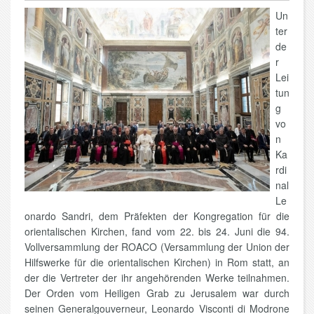
Un
ter
de
r
Lei
tun
g
vo
n
Ka
rdi
nal
Le
onardo Sandri, dem Präfekten der Kongregation für die
orientalischen Kirchen, fand vom 22. bis 24. Juni die 94.
Vollversammlung der ROACO (Versammlung der Union der
Hilfswerke für die orientalischen Kirchen) in Rom statt, an
der die Vertreter der ihr angehörenden Werke teilnahmen.
Der Orden vom Heiligen Grab zu Jerusalem war durch
seinen Generalgouverneur, Leonardo Visconti di Modrone