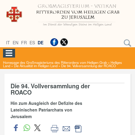
IT
EN
FR
ES
DE
Homepage des Großmagisteriums des Ritterordens vom Heiligen Grab
»
Heiliges
Land
»
Die Aktualität im Heiligen Land
»
Die 94. Vollversammlung der ROACO
Die 94. Vollversammlung der
ROACO
Hin zum Ausgleich der Defizite des
Lateinischen Patriarchats von
Jerusalem