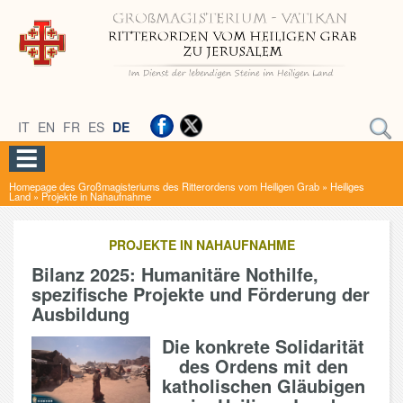
IT
EN
FR
ES
DE
Homepage des Großmagisteriums des Ritterordens vom Heiligen Grab
»
Heiliges
Land
»
Projekte in Nahaufnahme
PROJEKTE IN NAHAUFNAHME
Bilanz 2025: Humanitäre Nothilfe,
spezifische Projekte und Förderung der
Ausbildung
Die konkrete Solidarität
des Ordens mit den
katholischen Gläubigen