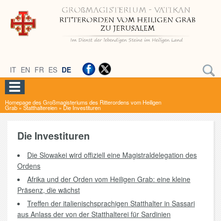
IT
EN
FR
ES
DE
Homepage des Großmagisteriums des Ritterordens vom Heiligen
Grab
»
Statthaltereien
»
Die Investituren
Die Investituren
Die Slowakei wird offiziell eine Magistraldelegation des
Ordens
Afrika und der Orden vom Heiligen Grab: eine kleine
Präsenz, die wächst
Treffen der italienischsprachigen Statthalter in Sassari
aus Anlass der von der Statthalterei für Sardinien