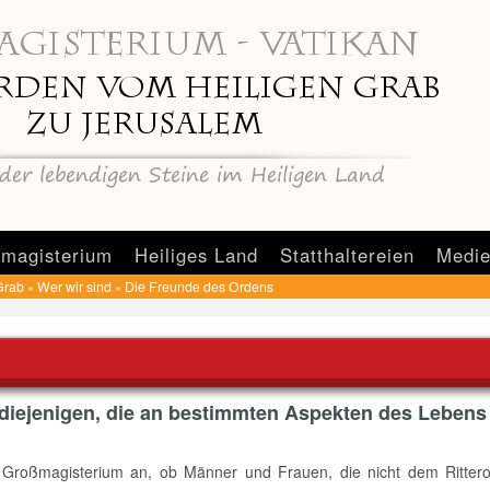
magisterium
Heiliges Land
Statthaltereien
Medie
Grab
Wer wir sind
Die Freunde des Ordens
»
»
diejenigen, die an bestimmten Aspekten des Lebens
eim Großmagisterium an, ob Männer und Frauen, die nicht dem Ritt