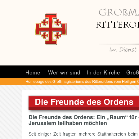
Home
Wer wir sind
In der Kirche
Groß
Homepage des Großmagisteriums des Ritterordens vom Heiligen 
Die Freunde des Ordens
Die Freunde des Ordens: Ein „Raum“ für 
Jerusalem teilhaben möchten
Seit einiger Zeit fragten mehrere Statthaltereien b