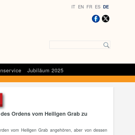
IT
EN
FR
ES
DE
nservice
Jubiläum 2025
 des Ordens vom Heiligen Grab zu
erorden vom Heiligen Grab angehören, aber von dessen