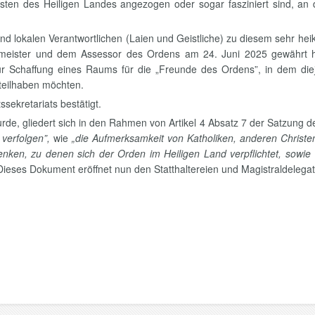
unsten des Heiligen Landes angezogen oder sogar fasziniert sind, a
und lokalen Verantwortlichen (Laien und Geistliche) zu diesem sehr 
ßmeister und dem Assessor des Ordens am 24. Juni 2025 gewährt 
r Schaffung eines Raums für die „Freunde des Ordens”, in dem d
teilhaben möchten.
ekretariats bestätigt.
wurde, gliedert sich in den Rahmen von Artikel 4 Absatz 7 der Satzung 
 verfolgen”,
wie
„die Aufmerksamkeit von Katholiken, anderen Christ
nken, zu denen sich der Orden im Heiligen Land verpflichtet, sowie 
Dieses Dokument eröffnet nun den Statthaltereien und Magistraldelega