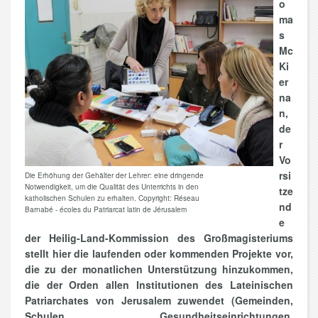
o
ma
s
Mc
Ki
er
na
n,
de
r
Vo
rsi
Die Erhöhung der Gehälter der Lehrer: eine dringende
Notwendigkeit, um die Qualität des Unterrichts in den
tze
katholischen Schulen zu erhalten. Copyright: Réseau
nd
Barnabé - écoles du Patriarcat latin de Jérusalem
e
der Heilig-Land-Kommission des Großmagisteriums
stellt hier die laufenden oder kommenden Projekte vor,
die zu der monatlichen Unterstützung hinzukommen,
die der Orden allen Institutionen des Lateinischen
Patriarchates von Jerusalem zuwendet (Gemeinden,
Schulen, Gesundheitseinrichtungen,