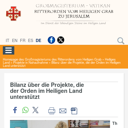
IT
EN
FR
ES
DE
Homepage des Großmagisteriums des Ritterordens vom Heiligen Grab
»
Heiliges
Land
»
Projekte in Nahaufnahme
»
Bilanz über die Projekte, die der Orden im Heiligen
Land unterstützt
Bilanz über die Projekte, die
der Orden im Heiligen Land
unterstützt
Th