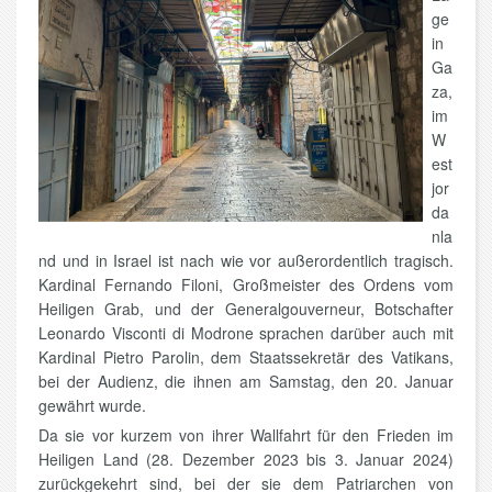
ge
in
Ga
za,
im
W
est
jor
da
nla
nd und in Israel ist nach wie vor außerordentlich tragisch.
Kardinal Fernando Filoni, Großmeister des Ordens vom
Heiligen Grab, und der Generalgouverneur, Botschafter
Leonardo Visconti di Modrone sprachen darüber auch mit
Kardinal Pietro Parolin, dem Staatssekretär des Vatikans,
bei der Audienz, die ihnen am Samstag, den 20. Januar
gewährt wurde.
Da sie vor kurzem von ihrer Wallfahrt für den Frieden im
Heiligen Land (28. Dezember 2023 bis 3. Januar 2024)
zurückgekehrt sind, bei der sie dem Patriarchen von