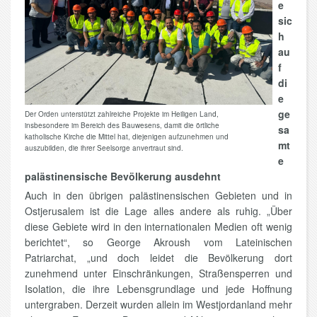
e
sic
h
au
f
di
e
ge
Der Orden unterstützt zahlreiche Projekte im Heiligen Land,
insbesondere im Bereich des Bauwesens, damit die örtliche
sa
katholische Kirche die Mittel hat, diejenigen aufzunehmen und
mt
auszubilden, die ihrer Seelsorge anvertraut sind.
e
palästinensische Bevölkerung ausdehnt
Auch in den übrigen palästinensischen Gebieten und in
Ostjerusalem ist die Lage alles andere als ruhig. „Über
diese Gebiete wird in den internationalen Medien oft wenig
berichtet“, so George Akroush vom Lateinischen
Patriarchat, „und doch leidet die Bevölkerung dort
zunehmend unter Einschränkungen, Straßensperren und
Isolation, die ihre Lebensgrundlage und jede Hoffnung
untergraben. Derzeit wurden allein im Westjordanland mehr