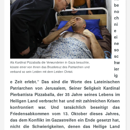
be
no
ch
ni
e
ei
ne
so
sc
hw
Als Kardinal Pizzaballa die Verwundeten in Gaza besuchte,
küsste einer von ihnen das Brustkreuz des Patriarchen und
ier
verband so sein Leiden mit dem Leiden Christi.
ig
e Zeit erlebt.“ Das sind die Worte des Lateinischen
Patriarchen von Jerusalem, Seiner Seligkeit Kardinal
Pierbattista Pizzaballa, der 35 Jahre seines Lebens im
Heiligen Land verbracht hat und mit zahlreichen Krisen
konfrontiert war. Und tatsächlich beseitigt das
Friedensabkommen vom 13. Oktober dieses Jahres,
das dem Konflikt im Gazastreifen ein Ende gesetzt hat,
nicht die Schwierigkeiten, denen das Heilige Land