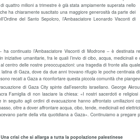
a di quattro milioni a trimestre è già stata ampiamente superata nello
 che ha chiaramente suscitato una maggiore generosità da parte dei
l’Ordine del Santo Sepolcro, l’Ambasciatore Leonardo Visconti di
) – ha continuato l’Ambasciatore Visconti di Modrone – è destinata
n iniziative umanitarie, fra le quali l’invio di cibo, acqua, medicinali
 centro delle nostre preoccupazioni: una tragedia di fronte alla quale 
tina di Gaza, dove da due anni trovano rifugio le poche centinaia di catto
i sono recati a Gaza a riconfortare questa piccola comunità che piangeva
acuazione di Gaza City spinte dall’esercito israeliano. George Akroush
Sacra Famiglia di non lasciare la chiesa: «I nostri sacerdoti e religio
 in seguito agli ordini di evacuazione hanno affrontato umiliazioni
asso, oltre a dover affrontare acqua, cibo, tende, medicinali ed elettrici
cevano parte della vita quotidiana a Gaza». Continuiamo a pregare p
Una crisi che si allarga a tutta la popolazione palestinese