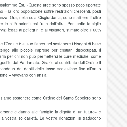
 Gerusalemme Est. «Queste aree sono spesso poco riportate
 – la loro popolazione soffre restrizioni crescenti, posti
a. Ora, nella sola Cisgiordania, sono stati eretti oltre
re le città palestinesi l’una dall’altra. Per molte famiglie
 legati ai pellegrini e ai visitatori, stimate oltre il 60%
zi e l’Ordine è al suo fianco nel sostenere i bisogni di base
engo alle piccole imprese per cristiani disoccupati, il
taria per chi non può permettersi le cure mediche, come
stito dal Patriarcato. Grazie al contributo dell’Ordine il
i condono dei debiti delle tasse scolastiche fino all’anno
ione – vivevano con ansia.
 possiamo sostenere come Ordine del Santo Sepolcro sono
rsone e danno alle famiglie la dignità di un futuro» e
a vostra solidarietà. Le vostre donazioni si traducono