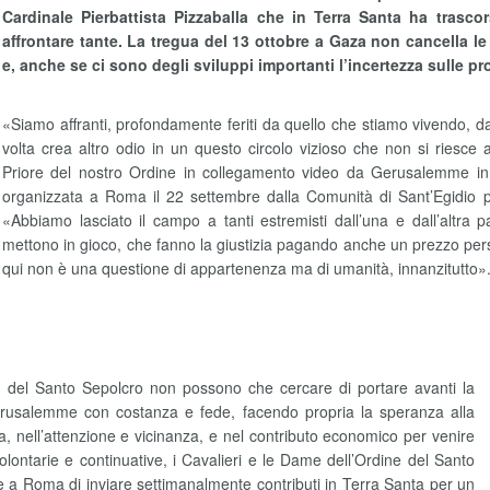
Cardinale Pierbattista Pizzaballa che in Terra Santa ha trasco
affrontare tante. La tregua del 13 ottobre a Gaza non cancella le 
e, anche se ci sono degli sviluppi importanti l’incertezza sulle p
«Siamo affranti, profondamente feriti da quello che stiamo vivendo, d
volta crea altro odio in un questo circolo vizioso che non si riesce 
Priore del nostro Ordine in collegamento video da Gerusalemme in
organizzata a Roma il 22 settembre dalla Comunità di Sant’Egidio pr
«Abbiamo lasciato il campo a tanti estremisti dall’una e dall’altra 
mettono in gioco, che fanno la giustizia pagando anche un prezzo person
qui non è una questione di appartenenza ma di umanità, innanzitutto»
me del Santo Sepolcro non possono che cercare di portare avanti la
erusalemme con costanza e fede, facendo propria la speranza alla
a, nell’attenzione e vicinanza, e nel contributo economico per venire
olontarie e continuative, i Cavalieri e le Dame dell’Ordine del Santo
a Roma di inviare settimanalmente contributi in Terra Santa per un