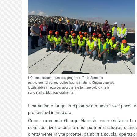
L’Ordine sostiene numerosi progetti in Terra Santa, in
particolare nel settore dell’edilizia, affinché la Chiesa cattolica
locale abbia i mezzi per accogliere e formare coloro che le
sono stati affidati pastoralmente.
Il cammino è lungo, la diplomazia muove i suoi passi. 
pratiche ed immediate.
Come commenta George Akroush, «non risolvono le cause
conclude rivolgendosi a quei partner strategici, cita
direttamente in vite protette, bambini a scuola, operazioni 