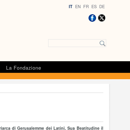
IT
EN
FR
ES
DE
a
La Fondazione
riarca di Gerusalemme dei Latini, Sua Beatitudine il