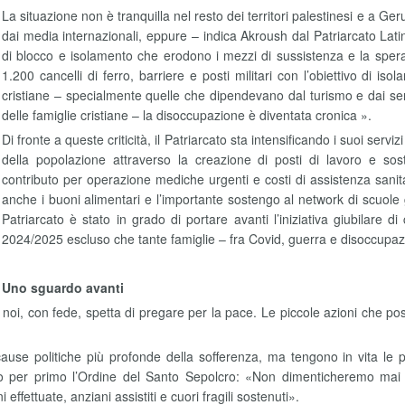
La situazione non è tranquilla nel resto dei territori palestinesi e a
dai media internazionali, eppure – indica Akroush dal Patriarcato Latino
di blocco e isolamento che erodono i mezzi di sussistenza e la speranz
1.200 cancelli di ferro, barriere e posti militari con l’obiettivo di isola
cristiane – specialmente quelle che dipendevano dal turismo e dai servizi
delle famiglie cristiane – la disoccupazione è diventata cronica ».
Di fronte a queste criticità, il Patriarcato sta intensificando i suoi servi
della popolazione attraverso la creazione di posti di lavoro e sost
contributo per operazione mediche urgenti e costi di assistenza sani
anche i buoni alimentari e l’importante sostengo al network di scuole ge
Patriarcato è stato in grado di portare avanti l’iniziativa giubilare d
2024/2025 escluso che tante famiglie – fra Covid, guerra e disoccupaz
Uno sguardo avanti
A noi, con fede, spetta di pregare per la pace. Le piccole azioni che
 politiche più profonde della sofferenza, ma tengono in vita le pe
ndo per primo l’Ordine del Santo Sepolcro: «Non dimenticheremo mai l
effettuate, anziani assistiti e cuori fragili sostenuti».