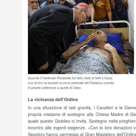
Quando il Cardinale Pizzaballa ha fatto visita ai feriti a Gaza,
uno di loro ha baciato la croce pettorale del Patriarca unendo
le proprie sofferenze a quelle di Cristo.
La vicinanza dell’Ordine
In una situazione di tale gravità, i Cavalieri e le Da
propria missione di sostegno alla Chiesa Madre di G
quale questo Giubileo ci invita. Sostegno nella preghier
incontro alle ingenti esigenze. «Con le loro donazioni v
Sepolcro hanno permesso al Gran Magistero dell’Ordine 