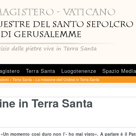
agistero
Terra Santa
Luogotenenze
Spazio Medi
olcro
Terra Santa
La missione dell’Ordine in Terra Santa
»
»
ine in Terra Santa
«Un momento così duro non l’- ho mai visto». A parlare è il Pat