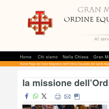
Home
Chi siamo
Nella Chiesa
Gran M
Home Page del Gran Magistero dell'Ordine Equestre del Santo Sep
la missione dell’Ord