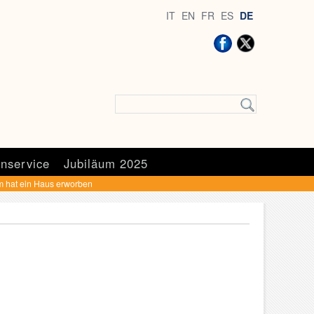
IT
EN
FR
ES
DE
nservice
Jubiläum 2025
m hat ein Haus erworben