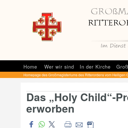
Home
Wer wir sind
In der Kirche
Groß
Homepage des Großmagisteriums des Ritterordens vom Heiligen 
Das „Holy Child“-P
erworben