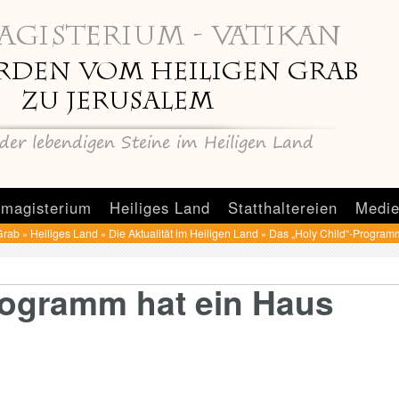
magisterium
Heiliges Land
Statthaltereien
Medie
Grab
Heiliges Land
Die Aktualität im Heiligen Land
Das „Holy Child“-Program
»
»
»
rogramm hat ein Haus