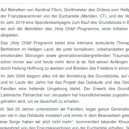
Auf Betreiben von Kardinal Filoni, Großmeister des Ordens vom Heil
der Franziskanerinnen von der Eucharistie (Meriden, CT), und der V
im Jahr 2019 eine Spendenkampagne zum Kauf des Grundstücks in Bei
wo sich die Aktivitäten des „Holy Child“-Programms, einer Initiativ
abspielen.
Das „Holy Child“-Programm bietet eine intensive ambulante Therap
Bethlehem im Heiligen Land, die unter komplexen, unbehandelten g
emotionalen Störungen sowie generationenübergreifenden Traumata l
schon immer war und heute mehr denn je ist. Seit seinen Anfängen 
durch Heilung Hoffnung zu wecken und Brücken des Friedens in einem
Im Jahr 2000 begann alles mit der Anmietung des Grundstücks, auf de
und im Laufe der Jahre hat das Projekt das Gebäude und das Gelä
Familien eine heilende Umgebung bietet. Der Erwerb des Grund
Lateinische Patriarchat von Jerusalem hat freundlicherweise zugest
gehalten wird, um es dauerhaft zu erhalten.
lt. Seit 25 Jahren unterstützen wir Familien, sogar ganze Generati
aben viel in das Gebäude investiert und immer in dem Bewusstsein ge
se Sorge haben wir jetzt nicht mehr“, kommentiert Iskander Khoury
nkesbrief von den Franziskanerinnen von der Eucharistie erhalten. Si