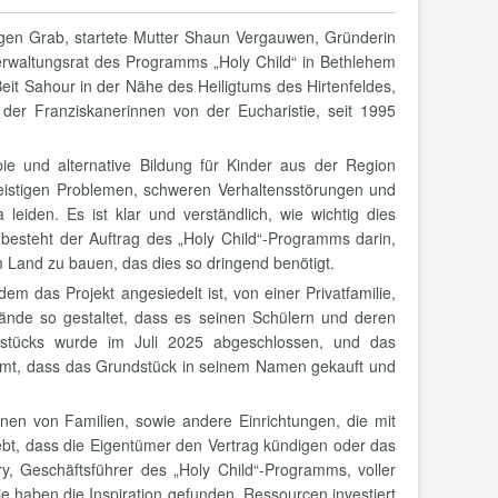
igen Grab, startete Mutter Shaun Vergauwen, Gründerin
erwaltungsrat des Programms „Holy Child“ in Bethlehem
t Sahour in der Nähe des Heiligtums des Hirtenfeldes,
e der Franziskanerinnen von der Eucharistie, seit 1995
ie und alternative Bildung für Kinder aus der Region
eistigen Problemen, schweren Verhaltensstörungen und
eiden. Es ist klar und verständlich, wie wichtig dies
besteht der Auftrag des „Holy Child“-Programms darin,
 Land zu bauen, das dies so dringend benötigt.
m das Projekt angesiedelt ist, von einer Privatfamilie,
nde so gestaltet, dass es seinen Schülern und deren
stücks wurde im Juli 2025 abgeschlossen, und das
immt, dass das Grundstück in seinem Namen gekauft und
onen von Familien, sowie andere Einrichtungen, die mit
lebt, dass die Eigentümer den Vertrag kündigen oder das
, Geschäftsführer des „Holy Child“-Programms, voller
e haben die Inspiration gefunden, Ressourcen investiert