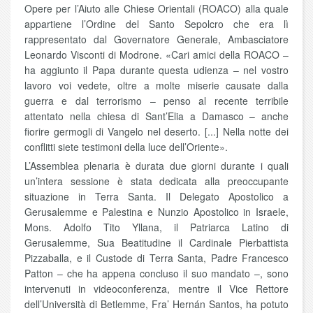
Opere per l’Aiuto alle Chiese Orientali (ROACO) alla quale
appartiene l’Ordine del Santo Sepolcro che era lì
rappresentato dal Governatore Generale, Ambasciatore
Leonardo Visconti di Modrone. «Cari amici della ROACO –
ha aggiunto il Papa durante questa udienza – nel vostro
lavoro voi vedete, oltre a molte miserie causate dalla
guerra e dal terrorismo – penso al recente terribile
attentato nella chiesa di Sant’Elia a Damasco – anche
fiorire germogli di Vangelo nel deserto. [...] Nella notte dei
conflitti siete testimoni della luce dell’Oriente».
L’Assemblea plenaria è durata due giorni durante i quali
un’intera sessione è stata dedicata alla preoccupante
situazione in Terra Santa. Il Delegato Apostolico a
Gerusalemme e Palestina e Nunzio Apostolico in Israele,
Mons. Adolfo Tito Yllana, il Patriarca Latino di
Gerusalemme, Sua Beatitudine il Cardinale Pierbattista
Pizzaballa, e il Custode di Terra Santa, Padre Francesco
Patton – che ha appena concluso il suo mandato –, sono
intervenuti in videoconferenza, mentre il Vice Rettore
dell’Università di Betlemme, Fra’ Hernán Santos, ha potuto