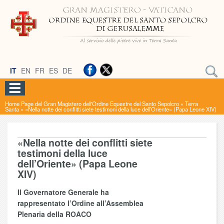
IT
EN
FR
ES
DE
Home Page del Gran Magistero dell'Ordine Equestre del Santo Sepolcro
»
Terra
Santa
»
«Nella notte dei conflitti siete testimoni della luce dell’Oriente» (Papa Leone XIV)
«Nella notte dei conflitti siete
testimoni della luce
dell’Oriente» (Papa Leone
XIV)
Il Governatore Generale ha
rappresentato l’Ordine all’Assemblea
Plenaria della ROACO