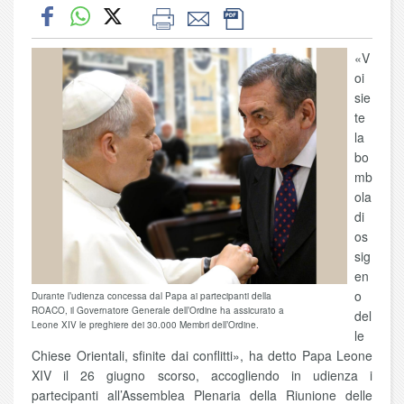
«V
oi
sie
te
la
bo
mb
ola
di
os
sig
en
o
Durante l’udienza concessa dal Papa ai partecipanti della
ROACO, il Governatore Generale dell’Ordine ha assicurato a
del
Leone XIV le preghiere dei 30.000 Membri dell’Ordine.
le
Chiese Orientali, sfinite dai conflitti», ha detto Papa Leone
XIV il 26 giugno scorso, accogliendo in udienza i
partecipanti all’Assemblea Plenaria della Riunione delle