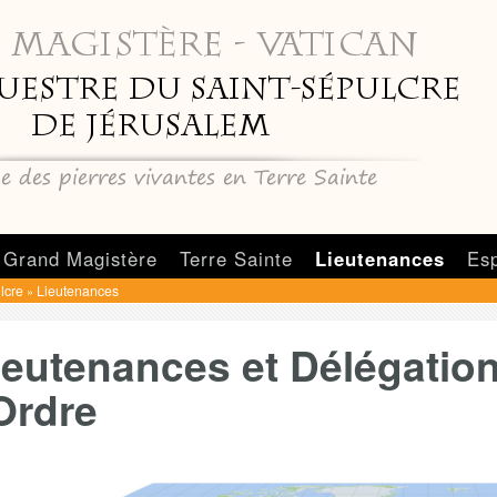
Grand Magistère
Terre Sainte
Lieutenances
Es
lcre
Lieutenances
»
ieutenances et Délégation
'Ordre