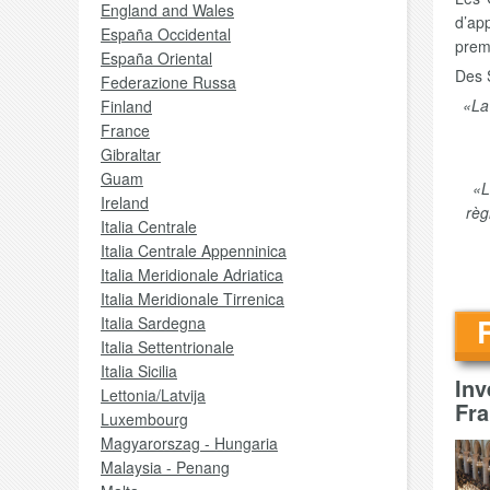
England and Wales
d’ap
España Occidental
prem
España Oriental
Des S
Federazione Russa
«La
Finland
France
Gibraltar
Guam
«L
Ireland
règ
Italia Centrale
Italia Centrale Appenninica
Italia Meridionale Adriatica
Italia Meridionale Tirrenica
Italia Sardegna
Italia Settentrionale
Italia Sicilia
Inv
Lettonia/Latvija
Fra
Luxembourg
Magyarorszag - Hungaria
Malaysia - Penang