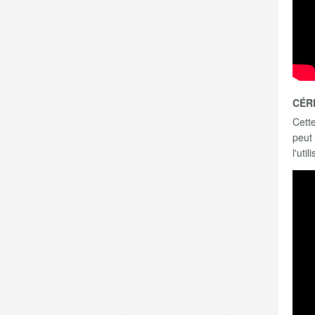
CÉR
Cette
peut
l'uti