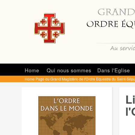
Home
Qui nous sommes
Dans l'Eglise
Home Page du Grand Magistère de l'Ordre Equestre du Saint-Sépu
L
l