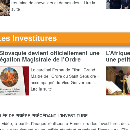
trentaine de chevaliers et dames des...
Lire la
suite
Les Investitures
Slovaquie devient officiellement une
L’Afriqu
égation Magistrale de l’Ordre
une peti
Le cardinal Fernando Filoni, Grand
Maître de l’Ordre du Saint-Sépulcre –
accompagné du Vice-Gouverneur...
Lire la suite
LLÉE DE PRIÈRE PRÉCÉDANT L'INVESTITURE
e vidéo, à partir d’images réalisées à Rome lors des investitures de l
re le déroulement d'une veillée standard précédant l'investiture. Elle