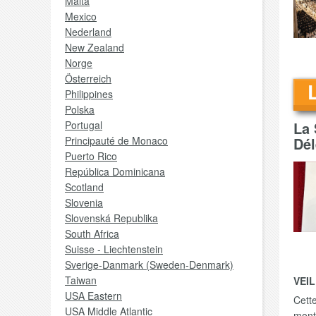
Malta
Mexico
Nederland
New Zealand
Norge
Österreich
Philippines
Polska
Portugal
La 
Principauté de Monaco
Dél
Puerto Rico
República Dominicana
Scotland
Slovenia
Slovenská Republika
South Africa
Suisse - Liechtenstein
Sverige-Danmark (Sweden-Denmark)
Taiwan
VEI
USA Eastern
Cett
USA Middle Atlantic
mont