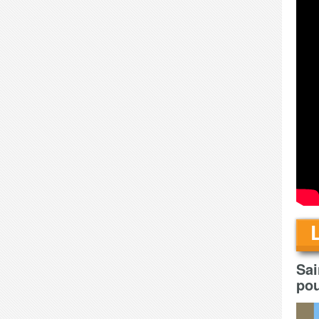
Sai
po