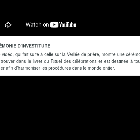
ÉMONIE D'INVESTITURE
 vidéo, qui fait suite à celle sur la Veillée de prière, montre une cérém
 trouver dans le livret du Rituel des célébrations et est destinée à t
liser afin d’harmoniser les procédures dans le monde entier.