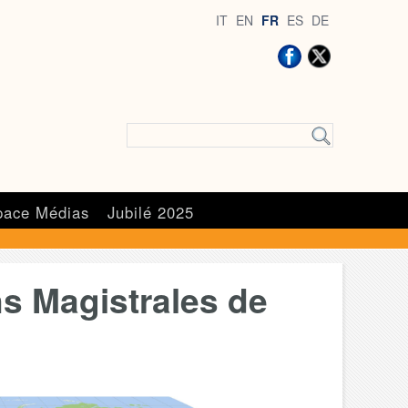
IT
EN
FR
ES
DE
pace Médias
Jubilé 2025
s Magistrales de