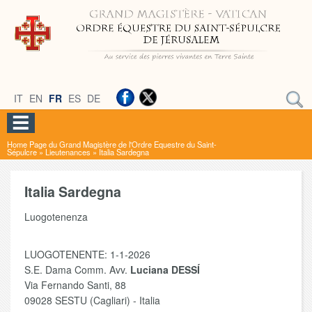
IT
EN
FR
ES
DE
Home Page du Grand Magistère de l'Ordre Equestre du Saint-
Sépulcre
»
Lieutenances
»
Italia Sardegna
Italia Sardegna
Luogotenenza
LUOGOTENENTE: 1-1-2026
S.E. Dama Comm. Avv.
Luciana DESSÍ
Via Fernando Santi, 88
09028 SESTU (Cagliari) - Italia