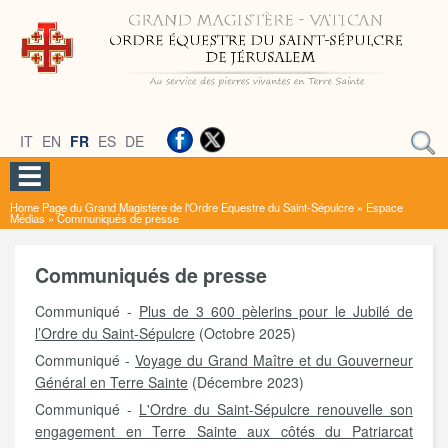
IT
EN
FR
ES
DE
Home Page du Grand Magistère de l'Ordre Equestre du Saint-Sépulcre
»
Espace
Médias
»
Communiqués de presse
Communiqués de presse
Communiqué -
Plus de 3 600 pèlerins pour le Jubilé de
l’Ordre du Saint-Sépulcre
(Octobre 2025)
Communiqué -
Voyage du Grand Maître et du Gouverneur
Général en Terre Sainte
(Décembre 2023)
Communiqué -
L'Ordre du Saint-Sépulcre renouvelle son
engagement en Terre Sainte aux côtés du Patriarcat