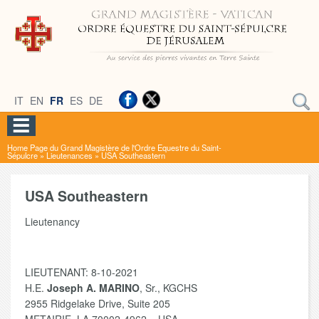
IT
EN
FR
ES
DE
Home Page du Grand Magistère de l'Ordre Equestre du Saint-
Sépulcre
»
Lieutenances
»
USA Southeastern
USA Southeastern
Lieutenancy
LIEUTENANT: 8-10-2021
H.E.
Joseph A. MARINO
, Sr., KGCHS
2955 Ridgelake Drive, Suite 205