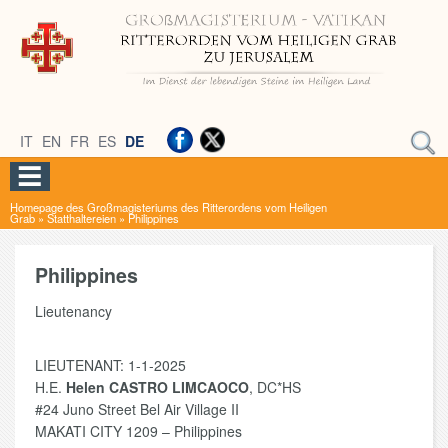
IT
EN
FR
ES
DE
Homepage des Großmagisteriums des Ritterordens vom Heiligen
Grab
»
Statthaltereien
»
Philippines
Philippines
Lieutenancy
LIEUTENANT: 1-1-2025
H.E.
Helen CASTRO LIMCAOCO
, DC*HS
#24 Juno Street Bel Air Village II
MAKATI CITY 1209 – Philippines