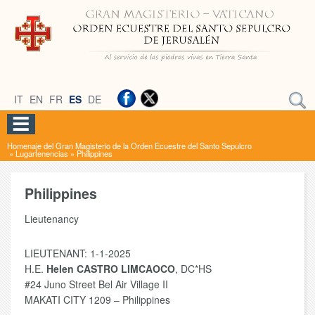
IT
EN
FR
ES
DE
Homenaje del Gran Magisterio de la Orden Ecuestre del Santo Sepulcro
»
Lugartenencias
»
Philippines
Philippines
Lieutenancy
LIEUTENANT: 1-1-2025
H.E.
Helen CASTRO LIMCAOCO
, DC*HS
#24 Juno Street Bel Air Village II
MAKATI CITY 1209 – Philippines