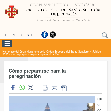
IT
EN
FR
ES
DE
Homenaje del Gran Magisterio de la Orden Ecuestre del Santo Sepulcro
»
Jubileo
2025
»
Cómo prepararse para la peregrinación
Cómo prepararse para la
peregrinación
Qu
eri
do