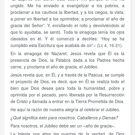
ungido. Me ha enviado a evangelizar a los pobres, a
proclamar a los cautivos la libertad, y a los ciegos, la vista;
a poner en libertad a los oprimidos; a proclamar el año de
gracia del Señor”. Y, enrollando el rollo y devolviéndolo al
que lo ayudaba, se sentó. Toda la sinagoga tenía los ojos
clavados en él. Y él comenzó a decirles: “Hoy se ha
cumplido esta Escritura que acabáis de oír”» (Lc 4, 16-21).
En la sinagoga de Nazaret, Jesús revela que Él es la
presencia de Dios, la Palabra dada a los Padres hecha
carne, y proclama el año de gracia, el Jubileo.
Jesús revela que, en Él, y a través de la Pascua, se cumple
el proyecto de Dios, es decir, que en Él se realiza todo el
bien que Dios desea para toda la humanidad, pobre y
oprimida por el pecado, pero liberada por la Resurrección
de Cristo y llamada a entrar en la Tierra Prometida de Dios.
He aquí la razón de nuestra alegría al celebrar el Jubileo.
¿Qué significa esto para nosotros, Caballeros y Damas?
Para nosotros, el Jubileo debe ser un «año de gracia».
La Iglesia nos abre las puertas de la verdad, de Dios