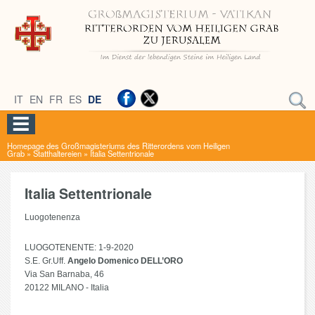
IT
EN
FR
ES
DE
Homepage des Großmagisteriums des Ritterordens vom Heiligen
Grab
»
Statthaltereien
»
Italia Settentrionale
Italia Settentrionale
Luogotenenza
LUOGOTENENTE: 1-9-2020
S.E. Gr.Uff.
Angelo Domenico DELL’ORO
Via San Barnaba, 46
20122 MILANO - Italia