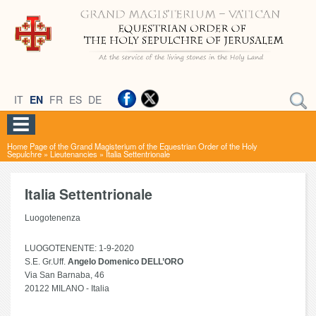
IT
EN
FR
ES
DE
Home Page of the Grand Magisterium of the Equestrian Order of the Holy
Sepulchre
»
Lieutenancies
»
Italia Settentrionale
Italia Settentrionale
Luogotenenza
LUOGOTENENTE: 1-9-2020
S.E. Gr.Uff.
Angelo Domenico DELL’ORO
Via San Barnaba, 46
20122 MILANO - Italia