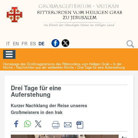
IT
EN
FR
ES
DE
Homepage des Großmagisteriums des Ritterordens vom Heiligen Grab
»
In der
Kirche
»
Nachrichten aus der weltweiten Kirche
»
Drei Tage für eine Auferstehung
Drei Tage für eine
Auferstehung
Kurzer Nachklang der Reise unseres
Großmeisters in den Irak