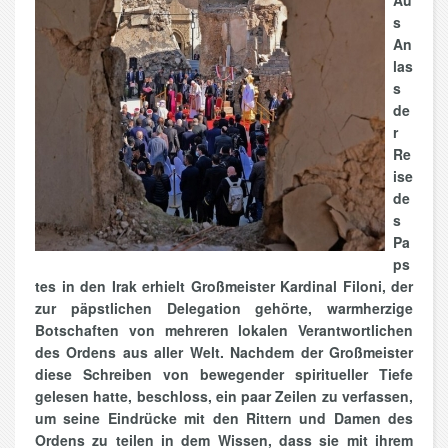
Au
s
An
las
s
de
r
Re
ise
de
s
Pa
ps
tes in den Irak erhielt Großmeister Kardinal Filoni, der
zur päpstlichen Delegation gehörte, warmherzige
Botschaften von mehreren lokalen Verantwortlichen
des Ordens aus aller Welt. Nachdem der Großmeister
diese Schreiben von bewegender spiritueller Tiefe
gelesen hatte, beschloss, ein paar Zeilen zu verfassen,
um seine Eindrücke mit den Rittern und Damen des
Ordens zu teilen in dem Wissen, dass sie mit ihrem