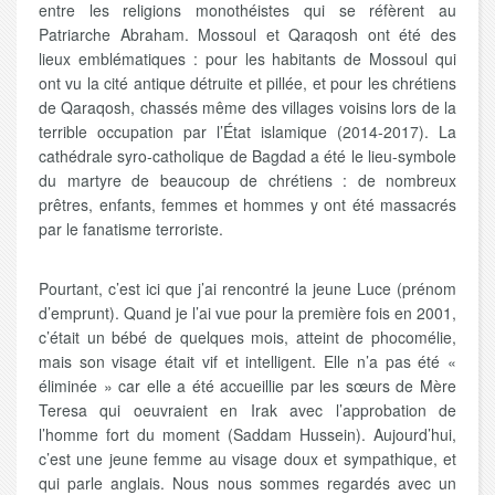
entre les religions monothéistes qui se réfèrent au
Patriarche Abraham. Mossoul et Qaraqosh ont été des
lieux emblématiques : pour les habitants de Mossoul qui
ont vu la cité antique détruite et pillée, et pour les chrétiens
de Qaraqosh, chassés même des villages voisins lors de la
terrible occupation par l’État islamique (2014-2017). La
cathédrale syro-catholique de Bagdad a été le lieu-symbole
du martyre de beaucoup de chrétiens : de nombreux
prêtres, enfants, femmes et hommes y ont été massacrés
par le fanatisme terroriste.
Pourtant, c’est ici que j’ai rencontré la jeune Luce (prénom
d’emprunt). Quand je l’ai vue pour la première fois en 2001,
c’était un bébé de quelques mois, atteint de phocomélie,
mais son visage était vif et intelligent. Elle n’a pas été «
éliminée » car elle a été accueillie par les sœurs de Mère
Teresa qui oeuvraient en Irak avec l’approbation de
l’homme fort du moment (Saddam Hussein). Aujourd’hui,
c’est une jeune femme au visage doux et sympathique, et
qui parle anglais. Nous nous sommes regardés avec un