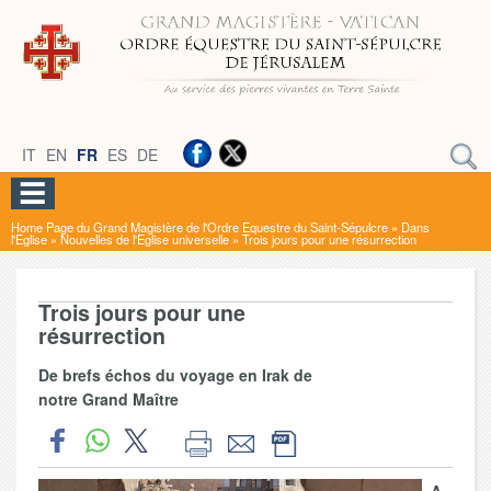
IT
EN
FR
ES
DE
Home Page du Grand Magistère de l'Ordre Equestre du Saint-Sépulcre
»
Dans
l'Eglise
»
Nouvelles de l'Eglise universelle
»
Trois jours pour une résurrection
Trois jours pour une
résurrection
De brefs échos du voyage en Irak de
notre Grand Maître