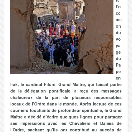
A
l’o
cc
asi
on
du
vo
ya
ge
du
Pa
pe
en
Irak, le cardinal Filoni, Grand Maître, qui faisait partie
de la délégation pontificale, a reçu des messages
chaleureux de la part de plusieurs responsables
locaux de l’Ordre dans le monde. Après lecture de ces
courriers touchants de profondeur spirituelle, le Grand
Maître a décidé d’écrire quelques lignes pour partager
ses impressions avec les Chevaliers et Dames de
l’Ordre, sachant qu’ils ont contribué au succès de