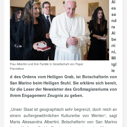
Al
es
sa
nd
ra
Al
be
rti
ni,
Mi
tgl
Frau Albertini und ihre Familie in Gesellschaft von Papst
Franziskus
ie
d des Ordens vom Heiligen Grab, ist Botschafterin von
San Marino beim Heiligen Stuhl. Sie erklärte sich bereit,
für die Leser der Newsletter des Großmagisteriums von
ihrem Engagement Zeugnis zu geben.
„Unser Staat ist geographisch sehr begrenzt, doch reich an
einem außergewöhnlichen Kulturerbe von Werten“, sagt
Maria Alessandra Albertini, Botschafterin von San Marino