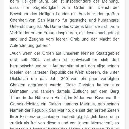
beim Heiligen Stuhl. Sie ist insbesondere der Meinung,
dass ihre Zugehörigkeit zum Orden im Dienst der
Bewohner des Heiligen Landes ein Ausdruck der großen
Offenheit von San Marino für geistliche und humanitäre
Unterstützung ist. Als Dame des Ordens lässt sie sich „vom
Vorbild der ersten Frauen inspirieren, die Jesus nachgefolgt
sind und Zeugnis vom leeren Grab und der Macht der
Auferstehung gaben.“
„Auch wenn der Orden auf unserem kleinen Staatsgebiet
erst seit 2004 vertreten ist, entwickelt er sich dort
harmonisch“ und sein Auftrag stimmt mit den allgemeinen
Idealen der „ältesten Republik der Welt“ überein, die unter
Diokletian um das Jahr 300 von ein paar verfolgten
Christen gegründet wurde. Diese Christen kamen aus
Dalmatien und fanden damals Zuflucht auf dem Berg
Titano in der Nähe von Rimini, im Süden von Ravenna. Ihr
Gemeindeleiter, ein Diakon namens Marinus, gab seinen
Namen der Republik San Marino, die seit den ersten Zeiten
ihrer Existenz entschieden unabhängig ist. „Ich lasse euch
zurück als frei von diesem und von jenem Menschen”, so