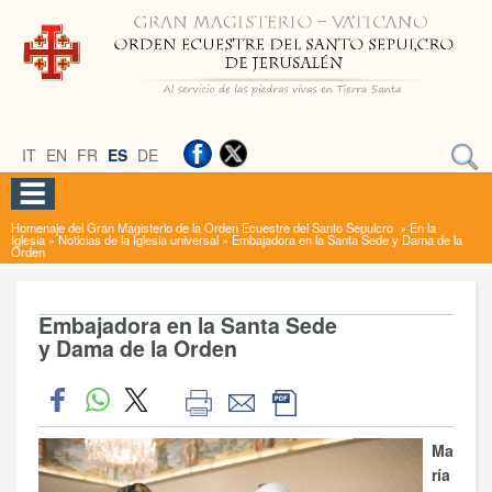
IT
EN
FR
ES
DE
Homenaje del Gran Magisterio de la Orden Ecuestre del Santo Sepulcro
»
En la
Iglesia
»
Noticias de la Iglesia universal
»
Embajadora en la Santa Sede y Dama de la
Orden
Embajadora en la Santa Sede
y Dama de la Orden
Ma
ría