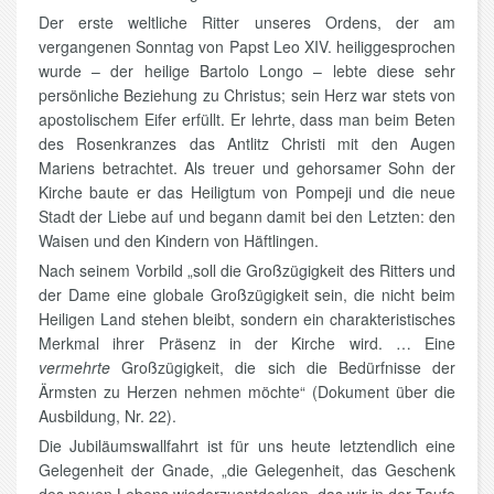
Der erste weltliche Ritter unseres Ordens, der am
vergangenen Sonntag von Papst Leo XIV. heiliggesprochen
wurde – der heilige Bartolo Longo – lebte diese sehr
persönliche Beziehung zu Christus; sein Herz war stets von
apostolischem Eifer erfüllt. Er lehrte, dass man beim Beten
des Rosenkranzes das Antlitz Christi mit den Augen
Mariens betrachtet. Als treuer und gehorsamer Sohn der
Kirche baute er das Heiligtum von Pompeji und die neue
Stadt der Liebe auf und begann damit bei den Letzten: den
Waisen und den Kindern von Häftlingen.
Nach seinem Vorbild „soll die Großzügigkeit des Ritters und
der Dame eine globale Großzügigkeit sein, die nicht beim
Heiligen Land stehen bleibt, sondern ein charakteristisches
Merkmal ihrer Präsenz in der Kirche wird. … Eine
vermehrte
Großzügigkeit, die sich die Bedürfnisse der
Ärmsten zu Herzen nehmen möchte“ (Dokument über die
Ausbildung, Nr. 22).
Die Jubiläumswallfahrt ist für uns heute letztendlich eine
Gelegenheit der Gnade, „die Gelegenheit, das Geschenk