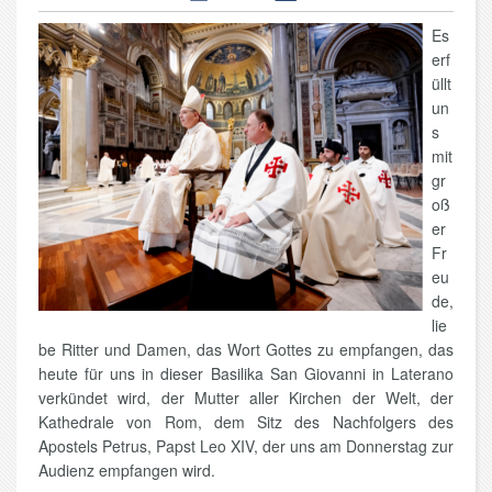
Es
erf
üllt
un
s
mit
gr
oß
er
Fr
eu
de,
lie
be Ritter und Damen, das Wort Gottes zu empfangen, das
heute für uns in dieser Basilika San Giovanni in Laterano
verkündet wird, der Mutter aller Kirchen der Welt, der
Kathedrale von Rom, dem Sitz des Nachfolgers des
Apostels Petrus, Papst Leo XIV, der uns am Donnerstag zur
Audienz empfangen wird.