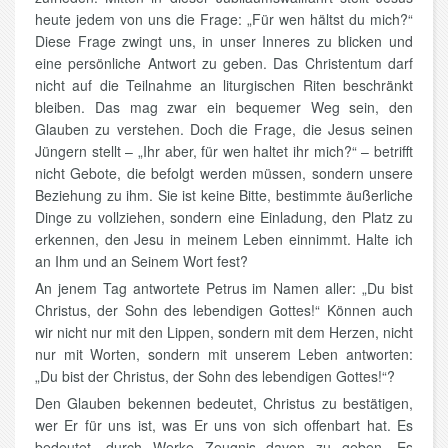
heute jedem von uns die Frage: „Für wen hältst du mich?“
Diese Frage zwingt uns, in unser Inneres zu blicken und
eine persönliche Antwort zu geben. Das Christentum darf
nicht auf die Teilnahme an liturgischen Riten beschränkt
bleiben. Das mag zwar ein bequemer Weg sein, den
Glauben zu verstehen. Doch die Frage, die Jesus seinen
Jüngern stellt – „Ihr aber, für wen haltet ihr mich?“ – betrifft
nicht Gebote, die befolgt werden müssen, sondern unsere
Beziehung zu ihm. Sie ist keine Bitte, bestimmte äußerliche
Dinge zu vollziehen, sondern eine Einladung, den Platz zu
erkennen, den Jesu in meinem Leben einnimmt. Halte ich
an Ihm und an Seinem Wort fest?
An jenem Tag antwortete Petrus im Namen aller: „Du bist
Christus, der Sohn des lebendigen Gottes!“ Können auch
wir nicht nur mit den Lippen, sondern mit dem Herzen, nicht
nur mit Worten, sondern mit unserem Leben antworten:
„Du bist der Christus, der Sohn des lebendigen Gottes!“?
Den Glauben bekennen bedeutet, Christus zu bestätigen,
wer Er für uns ist, was Er uns von sich offenbart hat. Es
bedeutet, durch Werke Zeugnis davon zu geben. Es