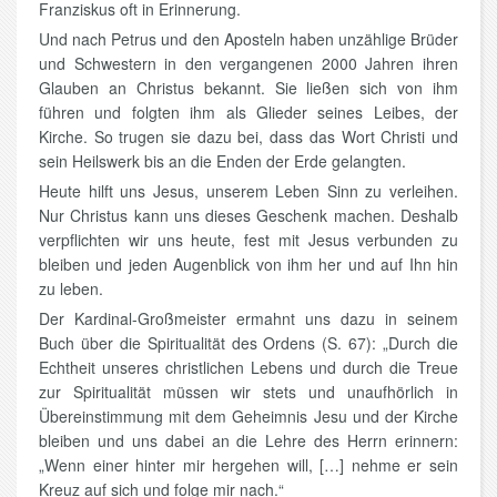
Franziskus oft in Erinnerung.
Und nach Petrus und den Aposteln haben unzählige Brüder
und Schwestern in den vergangenen 2000 Jahren ihren
Glauben an Christus bekannt. Sie ließen sich von ihm
führen und folgten ihm als Glieder seines Leibes, der
Kirche. So trugen sie dazu bei, dass das Wort Christi und
sein Heilswerk bis an die Enden der Erde gelangten.
Heute hilft uns Jesus, unserem Leben Sinn zu verleihen.
Nur Christus kann uns dieses Geschenk machen. Deshalb
verpflichten wir uns heute, fest mit Jesus verbunden zu
bleiben und jeden Augenblick von ihm her und auf Ihn hin
zu leben.
Der Kardinal-Großmeister ermahnt uns dazu in seinem
Buch über die Spiritualität des Ordens (S. 67): „Durch die
Echtheit unseres christlichen Lebens und durch die Treue
zur Spiritualität müssen wir stets und unaufhörlich in
Übereinstimmung mit dem Geheimnis Jesu und der Kirche
bleiben und uns dabei an die Lehre des Herrn erinnern:
„Wenn einer hinter mir hergehen will, […] nehme er sein
Kreuz auf sich und folge mir nach.“