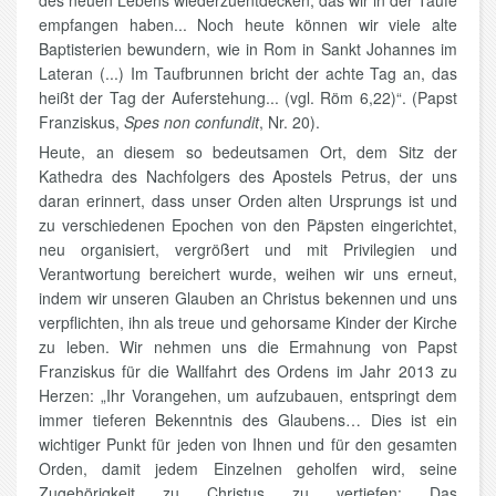
des neuen Lebens wiederzuentdecken, das wir in der Taufe
empfangen haben... Noch heute können wir viele alte
Baptisterien bewundern, wie in Rom in Sankt Johannes im
Lateran (...) Im Taufbrunnen bricht der achte Tag an, das
heißt der Tag der Auferstehung... (vgl. Röm 6,22)“. (Papst
Franziskus,
Spes non confundit
, Nr. 20).
Heute, an diesem so bedeutsamen Ort, dem Sitz der
Kathedra des Nachfolgers des Apostels Petrus, der uns
daran erinnert, dass unser Orden alten Ursprungs ist und
zu verschiedenen Epochen von den Päpsten eingerichtet,
neu organisiert, vergrößert und mit Privilegien und
Verantwortung bereichert wurde, weihen wir uns erneut,
indem wir unseren Glauben an Christus bekennen und uns
verpflichten, ihn als treue und gehorsame Kinder der Kirche
zu leben. Wir nehmen uns die Ermahnung von Papst
Franziskus für die Wallfahrt des Ordens im Jahr 2013 zu
Herzen: „Ihr Vorangehen, um aufzubauen, entspringt dem
immer tieferen Bekenntnis des Glaubens… Dies ist ein
wichtiger Punkt für jeden von Ihnen und für den gesamten
Orden, damit jedem Einzelnen geholfen wird, seine
Zugehörigkeit zu Christus zu vertiefen: Das