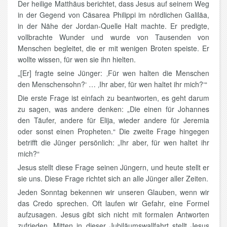
Der heilige Matthäus berichtet, dass Jesus auf seinem Weg
in der Gegend von Cäsarea Philippi im nördlichen Galiläa,
in der Nähe der Jordan-Quelle Halt machte. Er predigte,
vollbrachte Wunder und wurde von Tausenden von
Menschen begleitet, die er mit wenigen Broten speiste. Er
wollte wissen, für wen sie ihn hielten.
„[Er] fragte seine Jünger: ‚Für wen halten die Menschen
den Menschensohn?‘ … ‚Ihr aber, für wen haltet ihr mich?‘“
Die erste Frage ist einfach zu beantworten, es geht darum
zu sagen, was andere denken: „Die einen für Johannes
den Täufer, andere für Elija, wieder andere für Jeremia
oder sonst einen Propheten.“ Die zweite Frage hingegen
betrifft die Jünger persönlich: „Ihr aber, für wen haltet ihr
mich?“
Jesus stellt diese Frage seinen Jüngern, und heute stellt er
sie uns. Diese Frage richtet sich an alle Jünger aller Zeiten.
Jeden Sonntag bekennen wir unseren Glauben, wenn wir
das Credo sprechen. Oft laufen wir Gefahr, eine Formel
aufzusagen. Jesus gibt sich nicht mit formalen Antworten
zufrieden. Mitten in dieser Jubiläumswallfahrt stellt Jesus