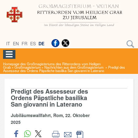
IT
EN
FR
ES
DE
Homepage des Großmagisteriums des Ritterordens vom Heiligen
Grab
»
Großmagisterium
»
Nachrichten aus dem Großmagisterium
»
Predigt des
Assesseur des Ordens Päpstliche basilika San giovanni in Laterano
Predigt des Assesseur des
Ordens Päpstliche basilika
San giovanni in Laterano
Jubiläumswallfahrt, Rom, 22. Oktober
2025