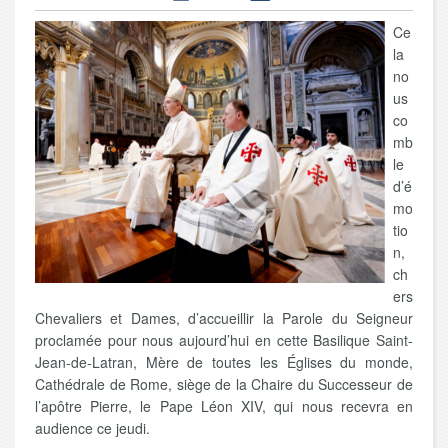
Ce
la
no
us
co
mb
le
d’é
mo
tio
n,
ch
ers
Chevaliers et Dames, d’accueillir la Parole du Seigneur
proclamée pour nous aujourd’hui en cette Basilique Saint-
Jean-de-Latran, Mère de toutes les Églises du monde,
Cathédrale de Rome, siège de la Chaire du Successeur de
l’apôtre Pierre, le Pape Léon XIV, qui nous recevra en
audience ce jeudi.