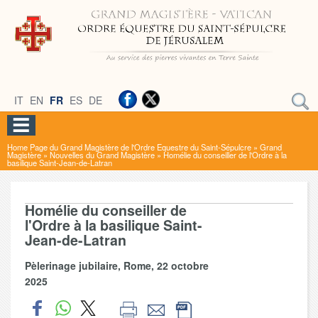
IT
EN
FR
ES
DE
Home Page du Grand Magistère de l'Ordre Equestre du Saint-Sépulcre
»
Grand
Magistère
»
Nouvelles du Grand Magistère
»
Homélie du conseiller de l'Ordre à la
basilique Saint-Jean-de-Latran
Homélie du conseiller de
l'Ordre à la basilique Saint-
Jean-de-Latran
Pèlerinage jubilaire, Rome, 22 octobre
2025