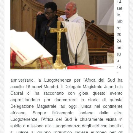
14
set
te
mb
re
20
24,
nel
su
o
14
°
anniversario, la Luogotenenza per l’Africa del Sud ha
accolto 16 nuovi Membri. Il Delegato Magistrale Juan Luis
Cabral ci ha raccontato con gioia questo evento
approfittandone per ripercorrere la storia di questa
Delegazione Magistrale, ad oggi l’unica nel continente
africano. Seppur fisicamente lontana dalle altre
Luogotenenze, l’Africa del Sud è chiaramente vicina in
spirito e missione alle Luogotenenze degli altri continenti e
si unisce al gruppo linguistico inglese europeo per gli