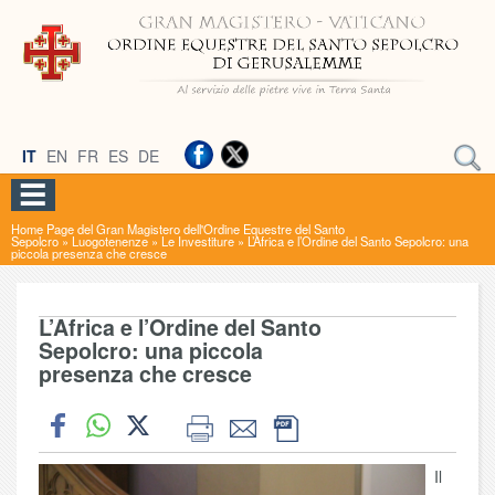
IT
EN
FR
ES
DE
Home Page del Gran Magistero dell'Ordine Equestre del Santo
Sepolcro
»
Luogotenenze
»
Le Investiture
»
L’Africa e l’Ordine del Santo Sepolcro: una
piccola presenza che cresce
L’Africa e l’Ordine del Santo
Sepolcro: una piccola
presenza che cresce
Il