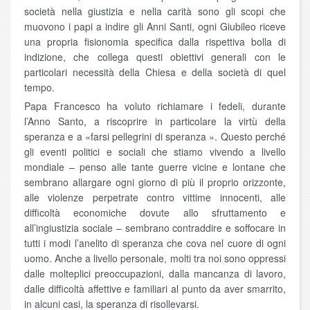
società nella giustizia e nella carità sono gli scopi che
muovono i papi a indire gli Anni Santi, ogni Giubileo riceve
una propria fisionomia specifica dalla rispettiva bolla di
indizione, che collega questi obiettivi generali con le
particolari necessità della Chiesa e della società di quel
tempo.
Papa Francesco ha voluto richiamare i fedeli, durante
l’Anno Santo, a riscoprire in particolare la virtù della
speranza e a «farsi pellegrini di speranza ». Questo perché
gli eventi politici e sociali che stiamo vivendo a livello
mondiale – penso alle tante guerre vicine e lontane che
sembrano allargare ogni giorno di più il proprio orizzonte,
alle violenze perpetrate contro vittime innocenti, alle
difficoltà economiche dovute allo sfruttamento e
all’ingiustizia sociale – sembrano contraddire e soffocare in
tutti i modi l’anelito di speranza che cova nel cuore di ogni
uomo. Anche a livello personale, molti tra noi sono oppressi
dalle molteplici preoccupazioni, dalla mancanza di lavoro,
dalle difficoltà affettive e familiari al punto da aver smarrito,
in alcuni casi, la speranza di risollevarsi.