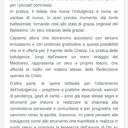
per i peccati commessi.
In pratica, il fedele che riceve l’indulgenza è come se
uscisse di nuovo, in quel preciso momento, dal fonte
battesimale, tornando cioè allo stato di grazia originale del
Battesimo. Un vero miracolo della grazia!
Capiamo allora che dovremmo accostarci con sincero
entusiasmo e con profonda gratitudine a questa possibilità
che ci è offerta per il tramite della Chiesa. La pratica delle
indulgenze, lungi dall’essere un mero retaggio del
Medioevo, rappresenta un vero e proprio tesoro, che
affonda le radici nel mistero stesso della Redenzione
operata da Cristo.
D’altra parte, le opere richieste per l’ottenimento
dell’indulgenza – preghiere e pratiche devozionali, esercizi
di penitenza, gesti di carità – sono già esse stesse segni e
strumenti per indurre e realizzare la chiamata alla
conversione personale e comunitaria e per progredire nel
cammino verso la santità. Insomma, mi piace pensare alle
indulgenze come allo strumento che manifesta e realizza in
modo pieno e compiuto la tenerezza dell’amore di Dio su