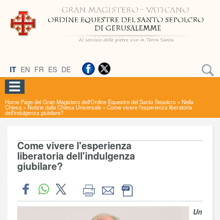
IT
EN
FR
ES
DE
Home Page del Gran Magistero dell'Ordine Equestre del Santo Sepolcro
»
Nella
Chiesa
»
Notizie dalla Chiesa Universale
»
Come vivere l'esperienza liberatoria
dell'indulgenza giubilare?
Come vivere l'esperienza
liberatoria dell'indulgenza
giubilare?
Un