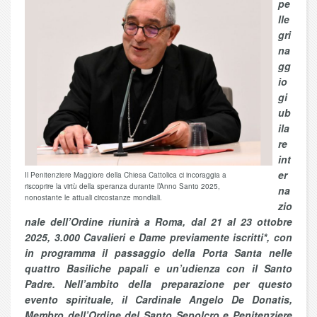
pe
lle
gri
na
gg
io
gi
ub
ila
re
int
er
Il Penitenziere Maggiore della Chiesa Cattolica ci incoraggia a
riscoprire la virtù della speranza durante l’Anno Santo 2025,
na
nonostante le attuali circostanze mondiali.
zio
nale dell’Ordine riunirà a Roma, dal 21 al 23 ottobre
2025, 3.000 Cavalieri e Dame previamente iscritti*, con
in programma il passaggio della Porta Santa nelle
quattro Basiliche papali e un’udienza con il Santo
Padre. Nell’ambito della preparazione per questo
evento spirituale, il Cardinale Angelo De Donatis,
Membro dell’Ordine del Santo Sepolcro e Penitenziere