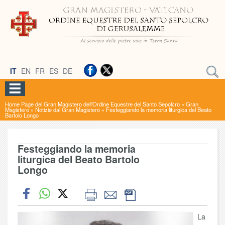
IT
EN
FR
ES
DE
Home Page del Gran Magistero dell'Ordine Equestre del Santo Sepolcro
»
Gran
Magistero
»
Notizie dal Gran Magistero
»
Festeggiando la memoria liturgica del Beato
Bartolo Longo
Festeggiando la memoria
liturgica del Beato Bartolo
Longo
La