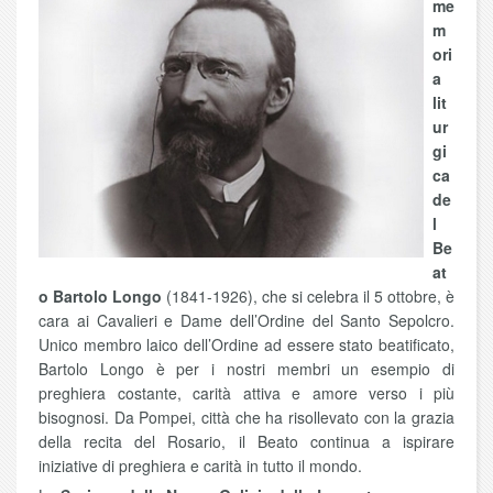
me
m
ori
a
lit
ur
gi
ca
de
l
Be
at
o Bartolo Longo
(1841-1926), che si celebra il 5 ottobre, è
cara ai Cavalieri e Dame dell’Ordine del Santo Sepolcro.
Unico membro laico dell’Ordine ad essere stato beatificato,
Bartolo Longo è per i nostri membri un esempio di
preghiera costante, carità attiva e amore verso i più
bisognosi. Da Pompei, città che ha risollevato con la grazia
della recita del Rosario, il Beato continua a ispirare
iniziative di preghiera e carità in tutto il mondo.