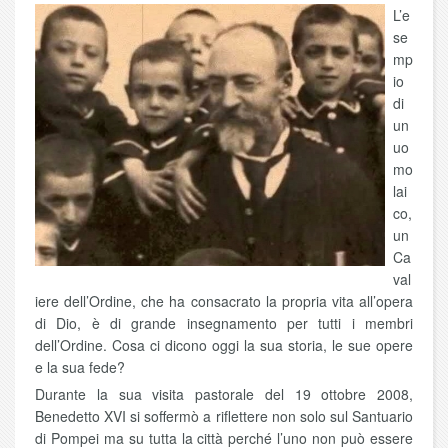
L’e
se
mp
io
di
un
uo
mo
lai
co,
un
Ca
val
iere dell’Ordine, che ha consacrato la propria vita all’opera
di Dio, è di grande insegnamento per tutti i membri
dell’Ordine. Cosa ci dicono oggi la sua storia, le sue opere
e la sua fede?
Durante la sua visita pastorale del 19 ottobre 2008,
Benedetto XVI si soffermò a riflettere non solo sul Santuario
di Pompei ma su tutta la città perché l’uno non può essere