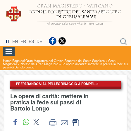
IT
EN
FR
ES
DE
Home Page del Gran Magistero dell'Ordine Equestre del Santo Sepolcro
»
Gran
Magistero
»
Notizie dal Gran Magistero
»
Le opere di carità: mettere in pratica la fede sui
passi di Bartolo Longo
PREPARANDOSI AL PELLEGRINAGGIO A POMPEI - 3
Le opere di carità: mettere in
pratica la fede sui passi di
Bartolo Longo