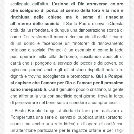
scollegato dall’altra.
L’azione di Dio attraverso coloro
che scelgono di porLo al centro della loro vita non è
rinchiusa nelle chiese ma è seme di rinascita
all’interno delle società
. Il Santo Padre diceva: «Questa
città, da lui rifondata, è dunque una dimostrazione storica di
come Dio trasforma il mondo: ricolmando di carità il cuore
di un uomo e facendone un “motore” di rinnovamento
religioso e sociale. Pompei è un esempio di come la fede
può operare nella città dell’uomo, suscitando apostoli di
carità che si pongono al servizio dei piccoli e dei poveri, ed
agiscono perché anche gli ultimi siano rispettati nella loro
dignità e trovino accoglienza e promozione.
Qui a Pompei
si capisce che l’amore per Dio e l’amore per il prossimo
sono inseparabili
. Qui il genuino popolo cristiano, la gente
che affronta la vita con sacrificio ogni giorno, trova la forza
di perseverare nel bene senza scendere a compromessi.»
Il Beato Bartolo Longo si diede da fare per realizzare a
Pompei tutta una serie di servizi di pubblica utilità (oratorio,
scuole ma anche una rete idrica) e di opere di carità con
un’attenzione particolare per le ragazze orfane e per i figli