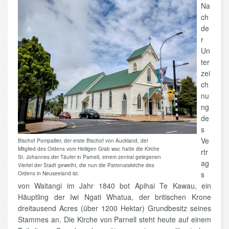
Na
ch
de
r
Un
ter
zei
ch
nu
ng
de
s
Ve
Bischof Pompallier, der erste Bischof von Auckland, der
Mitglied des Ordens vom Heiligen Grab war, hatte die Kirche
rtr
St. Johannes der Täufer in Parnell, einem zentral gelegenen
ag
Viertel der Stadt geweiht, die nun die Patronatskirche des
s
Ordens in Neuseeland ist.
von Waitangi im Jahr 1840 bot Apihai Te Kawau, ein
Häuptling der Iwi Ngati Whatua, der britischen Krone
dreitausend Acres (über 1200 Hektar) Grundbesitz seines
Stammes an. Die Kirche von Parnell steht heute auf einem