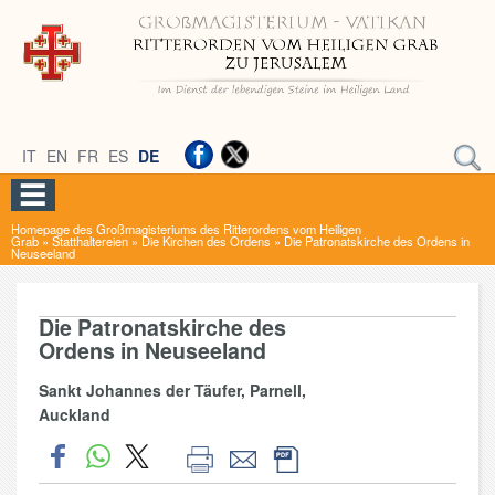
IT
EN
FR
ES
DE
Homepage des Großmagisteriums des Ritterordens vom Heiligen
Grab
»
Statthaltereien
»
Die Kirchen des Ordens
»
Die Patronatskirche des Ordens in
Neuseeland
Die Patronatskirche des
Ordens in Neuseeland
Sankt Johannes der Täufer, Parnell,
Auckland