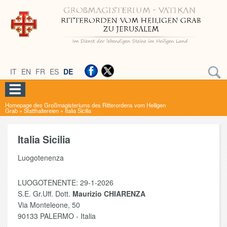
IT
EN
FR
ES
DE
Homepage des Großmagisteriums des Ritterordens vom Heiligen
Grab
»
Statthaltereien
»
Italia Sicilia
Italia Sicilia
Luogotenenza
LUOGOTENENTE: 29-1-2026
S.E. Gr.Uff. Dott.
Maurizio CHIARENZA
Via Monteleone, 50
90133 PALERMO - Italia