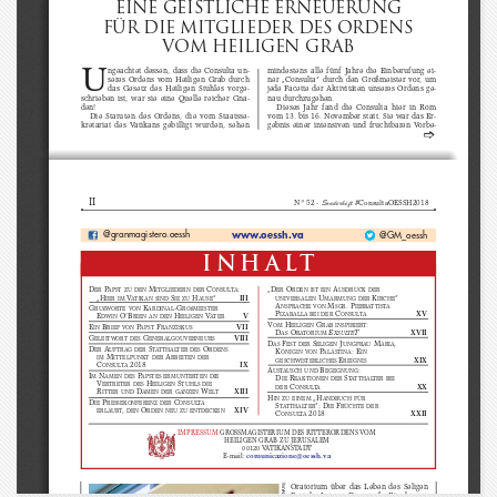
Eine geistliche Erneuerung
für die Mitglieder des Ordens
vom Heiligen Grab
U
ngeachtet dessen, dass die Consulta un-
mindestens  alle  fünf  Jahre  die  Einberufung  ei-
seres  Ordens  vom  Heiligen  Grab  durch
ner  „Consulta“  durch  den  Großmeister  vor,  um
das  Gesetz  des  Heiligen  Stuhles  vorge-
jede Facette der Aktivitäten unseres Ordens ge-
schrieben  ist,  war  sie  eine  Quelle  reicher  Gna-
nau durchzugehen. 
den!
Dieses  Jahr  fand  die  Consulta  hier  in  Rom
Die  Statuten  des  Ordens,  die  vom  Staatsse-
vom 13. bis 16. November statt. Sie war das Er-
kretariat  des  Vatikans  gebilligt  wurden,  sehen
gebnis  einer  intensiven  und  fruchtbaren  Vorbe-

II
N° 52 -
#ConsultaOESSH2018
Sonderheft
●
●
@granmagistero.oessh
@GM_oessh
www.oessh.va
inhalt
„D
O
A
D
P
M
C
:
ER
RDEN IST EIN
USDRUCK DER
ER
APST ZU DEN
ITGLIEDERN DER
ONSULTA
U
K
“
„H
V
S
H
“
III
UNIVERSALEN
MARMUNG DER
IRCHE
IER IM
ATIKAN SIND
IE ZU
AUSE
A
M
. P
G
K
-G
NSPRACHE VON
SGR
IERBATTISTA
RUßWORTE VON
ARDINAL
ROßMEISTER
P
C
XV
E
O’B
H
V
V
IZABALLA BEI DER
ONSULTA
DWIN
RIEN AN DEN
EILIGEN
ATER
V
H
G
:
E
B
P
F
VII
OM
EILIGEN
RAB INSPIRIERT
IN
RIEF VON
APST
RANZISKUS
D
O
E
T
XVII
AS
RATORIUM
XSULTE
G
G
VIII
ELEITWORT DES
ENERALGOUVERNEURS
D
F
S
J
M
,
AS
EST DER
ELIGEN
UNGFRAU
ARIA
D
A
S
O
ER
UFTRAG DER
TATTHALTER DES
RDENS
K
P
: E
ÖNIGIN VON
ALÄSTINA
IN
M
A
IM
ITTELPUNKT DER
RBEITEN DER
E
XIX
GESCHWISTERLICHES
REIGNIS
C
2018
IX
ONSULTA
A
B
:
USTAUSCH UND
EGEGNUNG
I
N
P
M
AMEN DES
APSTES ERMUNTERTEN DIE
D
R
S
IE
EAKTIONEN DER
TATTHALTER BEI
V
H
S
ERTRETER DES
EILIGEN
TUHLS DIE
C
XX
DER
ONSULTA
R
D
W
XIII
ITTER UND
AMEN DER GANZEN
ELT
H
„H
IN ZU EINEM
ANDBUCH FÜR
D
P
C
IE
RESSEKONFERENZ DER
ONSULTA
S
“: D
F
TATTHALTER
IE
RÜCHTE DER
, 
O
XIV
ERLAUBT
DEN
RDEN NEU ZU ENTDECKEN
C
2018
XXII
ONSULTA
IMPRESSUM 
GROSSMAGISTERIUM DES RITTERORDENS VOM
HEILIGEN GRAB ZU JERUSALEM
00120 VATIKANSTADT
E-mail: 
comunicazione@oessh.va
Oratorium  über  das  Leben  des  Seligen
Bartolo  Longo.  Das  große  Finale  war