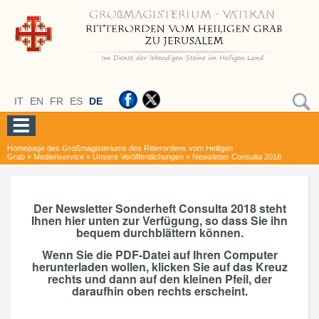
IT
EN
FR
ES
DE
Homepage des Großmagisteriums des Ritterordens vom Heiligen
Grab
»
Medienservice
»
Unsere Veröffentlichungen
»
Newsletter Consulta 2018
Der Newsletter Sonderheft Consulta 2018 steht
Ihnen hier unten zur Verfügung, so dass Sie ihn
bequem durchblättern können.
Wenn Sie die PDF-Datei auf Ihren Computer
herunterladen wollen, klicken Sie auf das Kreuz
rechts und dann auf den kleinen Pfeil, der
daraufhin oben rechts erscheint.