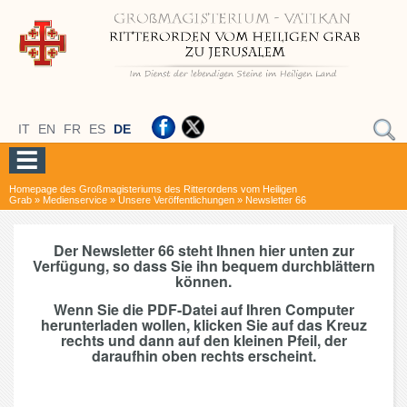
IT
EN
FR
ES
DE
Homepage des Großmagisteriums des Ritterordens vom Heiligen
Grab
»
Medienservice
»
Unsere Veröffentlichungen
»
Newsletter 66
Der Newsletter 66 steht Ihnen hier unten zur
Verfügung, so dass Sie ihn bequem durchblättern
können.
Wenn Sie die PDF-Datei auf Ihren Computer
herunterladen wollen, klicken Sie auf das Kreuz
rechts und dann auf den kleinen Pfeil, der
daraufhin oben rechts erscheint.