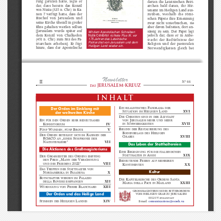
rung  gerufen  hatte,  legte  er
derten  die  Lateinischen  Patri-
dar,  dass  bereits  das  Konzil
archen  bald  daran,  ihr  Hir-
von Nizäa (325 n. Chr.) in Ka-
tenamt im Heiligen Land aus-
non  7  verfügt  hatte,  dass  der
zuüben,  weshalb  die  römi-
Bischof  von  Jerusalem  und
schen  Päpste  ihre  Ernennung
seine Kirche überall in großer
zwar  nicht  unterbrachen,  sie
Ehre gehalten werden sollten
aber davon befreiten, dort an-
[Jerusalem  wurde  später  auf
sässig  zu  sein.  Der  Papst  legt
Mit dem Apostolischen Schreiben
dem  Konzil  von  Chalkedon
richtete Pius IX. vor
Nulla Celebrior 
jedoch  dar,  dass  er  in  Anbe-
175 Jahren das Lateinische
(451 n. Chr.) zum Sitz des Pa-
tracht  der  Bedürfnisse  der
Patriarchat von Jerusalem und dem
triarchats  erhoben].  Er  fügt
Religion  und  der  pastoralen
Heiligen Land wieder ein.
hinzu,  dass  der  Apostolische
Notwendigkeiten  gleich  bei
Newsletter
II
N° 66
JERUSALEM-KREUZ
●
●
Das
inhalt
E
P
IN REALISTISCHES
ANORAMA DER
Der Orden im Einklang mit
S
H
L
XVI
ITUATION IM
EILIGEN
AND
der weltweiten Kirche
D
C
A
IE
HRISTEN SIND IN DER
LT S TA DT
J
E
O
VON
ERUSALEM MEHR UND MEHR
IN FÜR DEN
RDEN SEHR BEDEUTSAMES
S
XVII
K
IV
IN
CHWIERIGKEITEN
ONSISTORIUM
B
R
F
W
, 
B
V
EGINN DER
ESTAURIERUNG DES
ÜNF
UNDEN
FÜNF
ROTE
B
H
ODENBELAGS DES
EILIGEN
D
O
R
ER
RDEN BETEILIGT SICH IM
AHMEN DER
G
XVIII
RABES
ROACO 
„
S
AN
EINER
YMPHONIE DER
N
“
VII
ÄCHSTENLIEBE
Das Leben der Statthaltereien
Die Aktionen des Großmagisteriums
E
B
INE
EGEGNUNG FÜR DIE ITALIENISCHEN
S
A
XIX
TATTHALTER IN
SSISI
D
G
O
ER
ROßMEISTER DES
RDENS EMPFING
P
„M
V
DEN
REIS
ANN DER
ERSÖHNUNG
B
F
EDEUTENDE
EIERN AUF MEHREREN
F
2022“
VIII
UND DES
RIEDENS
K
XX
ONTINENTEN
D
T
S
AS
REFFEN DER
TATTHALTER VON
Kultur
N
P
X
ORDAMERIKA IN
ASADENA
B
P
OTSCHAFTER WERDEN IM
ALAZZO
D
K
O
S
IE
APITELSKIRCHE DES
RDENS
ANTA
R
XII
DELLA
OVERE EMPFANGEN
M
P
M
XXIII
ARIA DELLA
ACE  IN
AILAND
W
P
B
XIII
ÜRDIGUNG VON
IERRE
LANCHARD
GROSSMAGISTERIUM DES RITTERORDENS
Der Orden und das Heilige Land
VOM HEILIGEN GRAB ZU JERUSALEM
00120 V
ATIKANSTADT
S
H
L
XIV
TIMMEN DES
EILIGEN
ANDES
E-mail: 
comunicazione@oessh.va
seiner  Besteigung  des  Stuhls  Petri  den
Wunsch  hatte,  den  alten  Sitz  in  Jerusa-