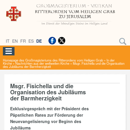
IT
EN
FR
ES
DE
Homepage des Großmagisteriums des Ritterordens vom Heiligen Grab
»
In der
Kirche
»
Nachrichten aus der weltweiten Kirche
»
Msgr. Fisichella und die Organisation
des Jubiläums der Barmherzigkeit
Msgr. Fisichella und die
Organisation des Jubiläums
der Barmherzigkeit
Exklusivgespräch mit der Präsident des
Päpstlichen Rates zur Förderung der
Neuevangelisierung vor Beginn des
Jubiläums