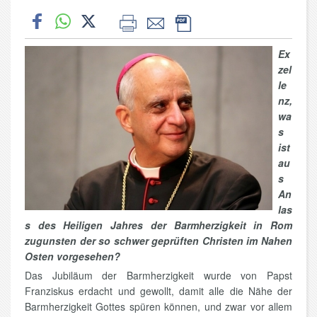
Ex
zel
le
nz,
wa
s
ist
au
s
An
las
s des Heiligen Jahres der Barmherzigkeit in Rom
zugunsten der so schwer geprüften Christen im Nahen
Osten vorgesehen?
Das Jubiläum der Barmherzigkeit wurde von Papst
Franziskus erdacht und gewollt, damit alle die Nähe der
Barmherzigkeit Gottes spüren können, und zwar vor allem