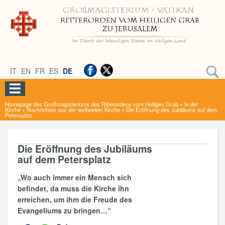
IT
EN
FR
ES
DE
Homepage des Großmagisteriums des Ritterordens vom Heiligen Grab
»
In der
Kirche
»
Nachrichten aus der weltweiten Kirche
»
Die Eröffnung des Jubiläums auf dem
Petersplatz
Die Eröffnung des Jubiläums
auf dem Petersplatz
„Wo auch immer ein Mensch sich
befindet, da muss die Kirche ihn
erreichen, um ihm die Freude des
Evangeliums zu bringen…“