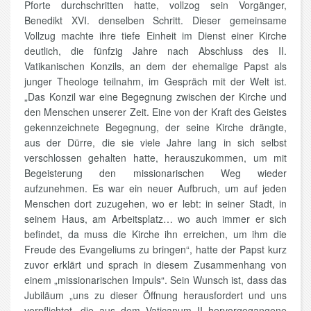
Pforte durchschritten hatte, vollzog sein Vorgänger,
Benedikt XVI. denselben Schritt. Dieser gemeinsame
Vollzug machte ihre tiefe Einheit im Dienst einer Kirche
deutlich, die fünfzig Jahre nach Abschluss des II.
Vatikanischen Konzils, an dem der ehemalige Papst als
junger Theologe teilnahm, im Gespräch mit der Welt ist.
„Das Konzil war eine Begegnung zwischen der Kirche und
den Menschen unserer Zeit. Eine von der Kraft des Geistes
gekennzeichnete Begegnung, der seine Kirche drängte,
aus der Dürre, die sie viele Jahre lang in sich selbst
verschlossen gehalten hatte, herauszukommen, um mit
Begeisterung den missionarischen Weg wieder
aufzunehmen. Es war ein neuer Aufbruch, um auf jeden
Menschen dort zuzugehen, wo er lebt: in seiner Stadt, in
seinem Haus, am Arbeitsplatz… wo auch immer er sich
befindet, da muss die Kirche ihn erreichen, um ihm die
Freude des Evangeliums zu bringen“, hatte der Papst kurz
zuvor erklärt und sprach in diesem Zusammenhang von
einem „missionarischen Impuls“. Sein Wunsch ist, dass das
Jubiläum „uns zu dieser Öffnung herausfordert und uns
verpflichtet, die aus dem Vaticanum II hervorgegangene