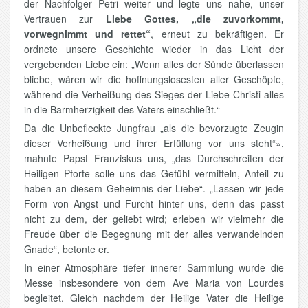
der Nachfolger Petri weiter und legte uns nahe, unser
Vertrauen zur
Liebe Gottes, „die zuvorkommt,
vorwegnimmt und rettet“
, erneut zu bekräftigen. Er
ordnete unsere Geschichte wieder in das Licht der
vergebenden Liebe ein: „Wenn alles der Sünde überlassen
bliebe, wären wir die hoffnungslosesten aller Geschöpfe,
während die Verheißung des Sieges der Liebe Christi alles
in die Barmherzigkeit des Vaters einschließt.“
Da die Unbefleckte Jungfrau „als die bevorzugte Zeugin
dieser Verheißung und ihrer Erfüllung vor uns steht“»,
mahnte Papst Franziskus uns, „das Durchschreiten der
Heiligen Pforte solle uns das Gefühl vermitteln, Anteil zu
haben an diesem Geheimnis der Liebe“. „Lassen wir jede
Form von Angst und Furcht hinter uns, denn das passt
nicht zu dem, der geliebt wird; erleben wir vielmehr die
Freude über die Begegnung mit der alles verwandelnden
Gnade“, betonte er.
In einer Atmosphäre tiefer innerer Sammlung wurde die
Messe insbesondere von dem Ave Maria von Lourdes
begleitet. Gleich nachdem der Heilige Vater die Heilige