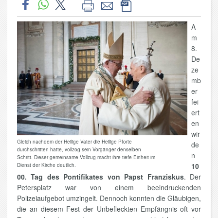
A
m
8.
De
ze
mb
er
fei
ert
en
wir
Gleich nachdem der Heilige Vater die Heilige Pforte
de
durchschritten hatte, vollzog sein Vorgänger denselben
n
Schritt. Dieser gemeinsame Vollzug macht ihre tiefe Einheit im
10
Dienst der Kirche deutlich.
00. Tag des Pontifikates von Papst Franziskus
. Der
Petersplatz war von einem beeindruckenden
Polizeiaufgebot umzingelt. Dennoch konnten die Gläubigen,
die an diesem Fest der Unbefleckten Empfängnis oft vor