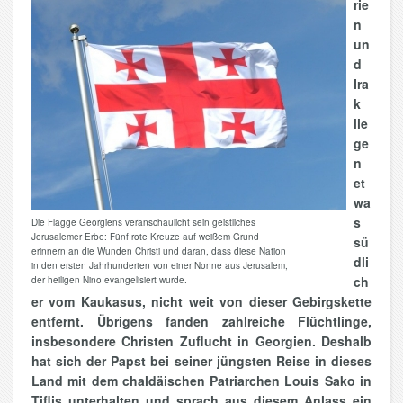
rie
n
un
d
Ira
k
lie
ge
n
et
wa
s
Die Flagge Georgiens veranschaulicht sein geistliches
Jerusalemer Erbe: Fünf rote Kreuze auf weißem Grund
sü
erinnern an die Wunden Christi und daran, dass diese Nation
dli
in den ersten Jahrhunderten von einer Nonne aus Jerusalem,
ch
der heiligen Nino evangelisiert wurde.
er vom Kaukasus, nicht weit von dieser Gebirgskette
entfernt. Übrigens fanden zahlreiche Flüchtlinge,
insbesondere Christen Zuflucht in Georgien. Deshalb
hat sich der Papst bei seiner jüngsten Reise in dieses
Land mit dem chaldäischen Patriarchen Louis Sako in
Tiflis unterhalten und sprach aus diesem Anlass ein