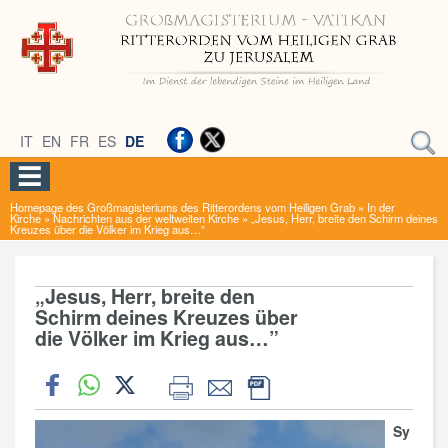
IT
EN
FR
ES
DE
Homepage des Großmagisteriums des Ritterordens vom Heiligen Grab
»
In der
Kirche
»
Nachrichten aus der weltweiten Kirche
»
„Jesus, Herr, breite den Schirm deines
Kreuzes über die Völker im Krieg aus…”
„Jesus, Herr, breite den
Schirm deines Kreuzes über
die Völker im Krieg aus…”
Sy