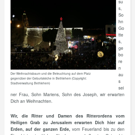
su
s,
So
hn
Go
tte
s,
ge
bo
re
n
Der Weihnachtsbaum und die Beleuchtung auf dem Platz
au
gegenüber der Geburtskirche in Bethlehem (Copyright:
s
Stadtverwaltung Bethlehem)
sei
ner Frau, Sohn Mariens, Sohn des Joseph, wir erwarten
Dich an Weihnachten.
Wir, die Ritter und Damen des Ritterordens vom
Heiligen Grab zu Jerusalem erwarten Dich hier auf
Erden, auf der ganzen Erde,
vom Feuerland bis zu den