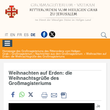
IT
EN
FR
ES
DE
Homepage des Großmagisteriums des Ritterordens vom Heiligen
Grab
»
Großmagisterium
»
Nachrichten aus dem Großmagisterium
»
Weihnachten auf
Erden: die Weihnachtsgrüße des Großmagisteriums
Weihnachten auf Erden: die
Weihnachtsgrüße des
Großmagisteriums
Je