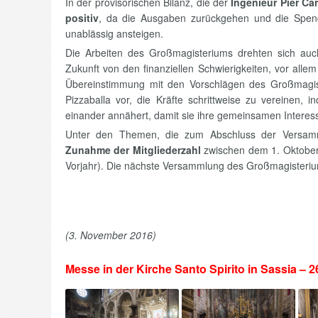
In der provisorischen Bilanz, die der
Ingenieur Pier Ca
positiv
, da die Ausgaben zurückgehen und die Spende
unablässig ansteigen.
Die Arbeiten des Großmagisteriums drehten sich auc
Zukunft von den finanziellen Schwierigkeiten, vor all
Übereinstimmung mit den Vorschlägen des Großmagist
Pizzaballa vor, die Kräfte schrittweise zu vereinen, 
einander annähert, damit sie ihre gemeinsamen Interess
Unter den Themen, die zum Abschluss der Versammlu
Zunahme der Mitgliederzahl
zwischen dem 1. Oktober 
Vorjahr). Die nächste Versammlung des Großmagisterium
(3. November 2016)
Messe in der Kirche Santo Spirito in Sassia – 