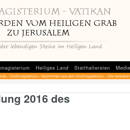
magisterium
Heiliges Land
Statthaltereien
Medie
Grab
Großmagisterium
Nachrichten aus dem Großmagisterium
Die Herbstve
»
»
»
lung 2016 des