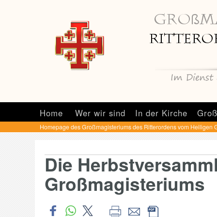
Home
Wer wir sind
In der Kirche
Groß
Homepage des Großmagisteriums des Ritterordens vom Heiligen 
Die Herbstversamm
Großmagisteriums