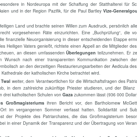
besondere in Nordeuropa mit der Schaffung der Statthalterei für S
ien und in der Region Pazifik, für die Paul Bartley
Vize-Generalgo
Heiligen Land und brachte seinen Willen zum Ausdruck, persönlich alle
recht vorgesehenen Räte einzurichten. Eine „Buchprüfung“, die v
e finanzielle Neuorganisierung in dieser entscheidenden Etappe erm
s Heiligen Vaters genießt, richtete einen Appell an die Mitglieder de
 scheuen, an diesen umfassenden
Überlegungen
teilzunehmen. Er ze
em Wunsch nach einer transparenten Kommunikation zwischen de
symbolisch an den derzeitigen Restaurierungsarbeiten der Aedicula des
ie Kathedrale der katholischen Kirche betrachtet wird.
 Twal
weiter, dem Verantwortlichen für die Wirtschaftsfragen des Patri
 in dem zahlreiche zukünftige Priester studieren, und der Bilanz 
 drei katholischen Schulen von
Gaza
zukommen lässt (936 000 Dollar
des Großmagisteriums
ihren Bericht vor, den Bartholomew McGett
rt im vergangenen Sommer verfasst hatten. Solidarität und Subsi
st der Projekte des Patriarchates, die das Großmagisterium beso
ei in einer Dynamik der Transparenz und der Übertragung von Veran