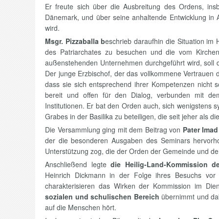
Er freute sich über die Ausbreitung des Ordens, ins
Dänemark, und über seine anhaltende Entwicklung in As
wird.
Msgr. Pizzaballa b
eschrieb daraufhin die Situation im 
des Patriarchates zu besuchen und die vom Kirchen
außenstehenden Unternehmen durchgeführt wird, soll di
Der junge Erzbischof, der das vollkommene Vertrauen de
dass sie sich entsprechend ihrer Kompetenzen nicht
bereit und offen für den Dialog, verbunden mit d
Institutionen. Er bat den Orden auch, sich wenigstens 
Grabes in der Basilika zu beteiligen, die seit jeher als d
Die Versammlung ging mit dem Beitrag von
Pater Imad
der die besonderen Ausgaben des Seminars hervorhob,
Unterstützung zog, die der Orden der Gemeinde und den
Anschließend legte
die Heilig-Land-Kommission 
Heinrich Dickmann in der Folge ihres Besuchs vor O
charakterisieren das Wirken der Kommission im Dien
sozialen und schulischen Bereich
übernimmt und dab
auf die Menschen hört.