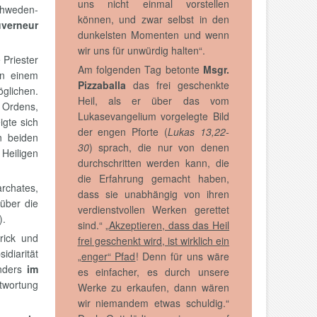
uns nicht einmal vorstellen
chweden-
können, und zwar selbst in den
uverneur
dunkelsten Momenten und wenn
wir uns für unwürdig halten“.
 Priester
Am folgenden Tag betonte
Msgr.
on einem
Pizzaballa
das frei geschenkte
öglichen.
Heil, als er über das vom
s Ordens,
Lukasevangelium vorgelegte Bild
igte sich
der engen Pforte (
Lukas 13,22-
n beiden
30
) sprach, die nur von denen
 Heiligen
durchschritten werden kann, die
die Erfahrung gemacht haben,
archates,
dass sie unabhängig von ihren
über die
verdienstvollen Werken gerettet
).
sind.“ „
Akzeptieren, dass das Heil
rick und
frei geschenkt wird, ist wirklich ein
diarität
„enger“ Pfad
! Denn für uns wäre
nders
im
es einfacher, es durch unsere
twortung
Werke zu erkaufen, dann wären
wir niemandem etwas schuldig.“