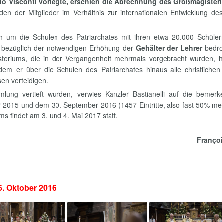
rlo Visconti vorlegte, erschien die Abrechnung des Großmagister
n der Mitglieder im Verhältnis zur internationalen Entwicklung de
h um die Schulen des Patriarchates mit ihren etwa 20.000 Schüler
em bezüglich der notwendigen Erhöhung der
Gehälter der Lehrer
bedroh
eriums, die in der Vergangenheit mehrmals vorgebracht wurden, h
indem er über die Schulen des Patriarchates hinaus alle christliche
en verteidigen.
ng vertieft wurden, verwies Kanzler Bastianelli auf die bemerk
2015 und dem 30. September 2016 (1457 Eintritte, also fast 50% meh
s findet am 3. und 4. Mai 2017 statt.
Franço
26. Oktober 2016