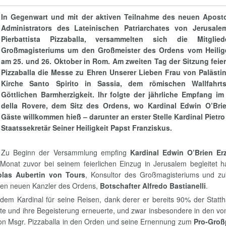
In Gegenwart und mit der aktiven Teilnahme des neuen Apost
Administrators des Lateinischen Patriarchates von Jerusale
Pierbattista Pizzaballa, versammelten sich die Mitglie
Großmagisteriums um den Großmeister des Ordens vom Heilig
am 25. und 26. Oktober in Rom. Am zweiten Tag der Sitzung feier
Pizzaballa die Messe zu Ehren Unserer Lieben Frau von Palästin
Kirche Santo Spirito in Sassia, dem römischen Wallfahrts
Göttlichen Barmherzigkeit. Ihr folgte der jährliche Empfang im
della Rovere, dem Sitz des Ordens, wo Kardinal Edwin O’Bri
Gäste willkommen hieß – darunter an erster Stelle Kardinal Pietro
Staatssekretär Seiner Heiligkeit Papst Franziskus.
Zu Beginn der Versammlung empfing
Kardinal Edwin O’Brien Er
Monat zuvor bei seinem feierlichen Einzug in Jerusalem begleitet h
olas Aubertin von Tours
, Konsultor des Großmagisteriums und zuk
e den neuen Kanzler des Ordens,
Botschafter Alfredo Bastianelli
.
em Kardinal für seine Reisen, dank derer er bereits 90% der Statth
rkte und ihre Begeisterung erneuerte, und zwar insbesondere in den v
t von Msgr. Pizzaballa in den Orden und seine Ernennung zum
Pro-Groß