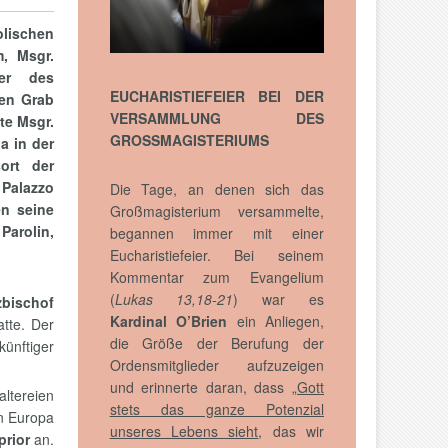
olischen
m, Msgr.
der des
EUCHARISTIEFEIER BEI DER
en Grab
VERSAMMLUNG DES
te Msgr.
GROSSMAGISTERIUMS
a in der
ort der
 Palazzo
Die Tage, an denen sich das
en seine
Großmagisterium versammelte,
 Parolin,
begannen immer mit einer
Eucharistiefeier. Bei seinem
Kommentar zum Evangelium
(
Lukas 13,18-21
) war es
zbischof
Kardinal O’Brien
ein Anliegen,
atte. Der
die Größe der Berufung der
ünftiger
Ordensmitglieder aufzuzeigen
und erinnerte daran, dass „
Gott
altereien
stets das ganze Potenzial
on Europa
unseres Lebens sieht
, das wir
prior
an.