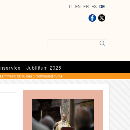
IT
EN
FR
ES
DE
nservice
Jubiläum 2025
rsammlung 2016 des Großmagisteriums