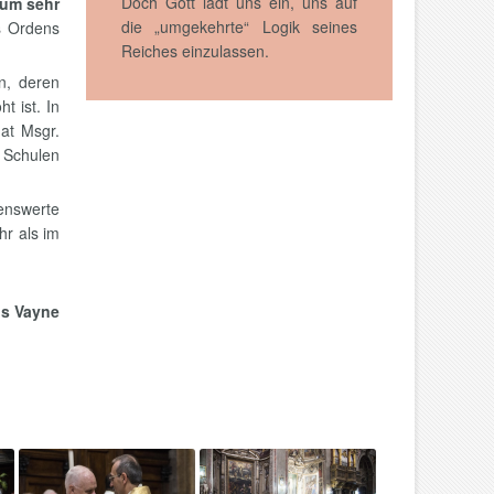
Doch Gott lädt uns ein, uns auf
ium sehr
die „umgekehrte“ Logik seines
s Ordens
Reiches einzulassen.
n, deren
t ist. In
at Msgr.
n Schulen
enswerte
r als im
is Vayne