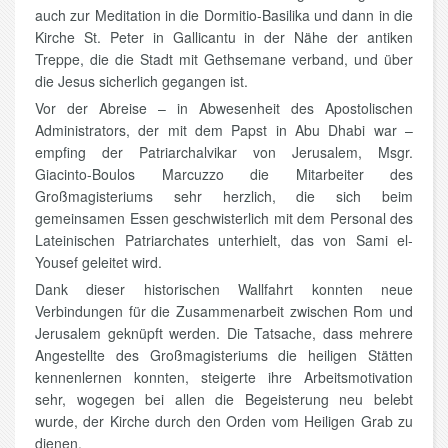
auch zur Meditation in die Dormitio-Basilika und dann in die
Kirche St. Peter in Gallicantu in der Nähe der antiken
Treppe, die die Stadt mit Gethsemane verband, und über
die Jesus sicherlich gegangen ist.
Vor der Abreise – in Abwesenheit des Apostolischen
Administrators, der mit dem Papst in Abu Dhabi war –
empfing der Patriarchalvikar von Jerusalem, Msgr.
Giacinto-Boulos Marcuzzo die Mitarbeiter des
Großmagisteriums sehr herzlich, die sich beim
gemeinsamen Essen geschwisterlich mit dem Personal des
Lateinischen Patriarchates unterhielt, das von Sami el-
Yousef geleitet wird.
Dank dieser historischen Wallfahrt konnten neue
Verbindungen für die Zusammenarbeit zwischen Rom und
Jerusalem geknüpft werden. Die Tatsache, dass mehrere
Angestellte des Großmagisteriums die heiligen Stätten
kennenlernen konnten, steigerte ihre Arbeitsmotivation
sehr, wogegen bei allen die Begeisterung neu belebt
wurde, der Kirche durch den Orden vom Heiligen Grab zu
dienen.