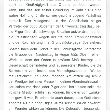
dank der Großzügigkeit des Ordens betrieben werden
kann, und das seit seiner Gründung im Jahr 1973 eine
wahre Hoffnung für die schwer geprüfte Jugend Palästinas
darstellt. Das Mittagessen in der Gesellschaft einiger
Vertreter der 3000 Studenten der Universität trug dazu bei,
die Pilger über die schwierige Situation aufzuklären, denen
die Palästinenser wegen der traurigen Trennungsmauer
und der Kolonisierung ihrer Grundstücke gegenüberstehen.
Später, nach dem Gebet in der Geburtsgrotte, verbrachte
die Gruppe den Nachmittag in Hogar
Niño Dios
– einem
Werk, zu dem der Orden in großem Maß beiträgt – in
Gesellschaft behinderter und ausgesetzter Kinder, die die
Schwestern vom Institut des Menschgewordenen Wortes
mit Zärtlichkeit und Liebe umgeben. Am letzten Tag schlug
der Prediger bei einer Messe im Kleinen Abendmahlssaal in
Jerusalem vor, dass jeder Pilger den Herrn bitten solle, die
irdische Mission erfüllen zu können, für die er von Ewigkeit
her gewollt war. Er erinnerte auch daran, dass Gott nichts
anderes als ein endgültiges Ja zu seinem Willen erwartet,
um Wunder wirken zu können. Die Delegation begab sich