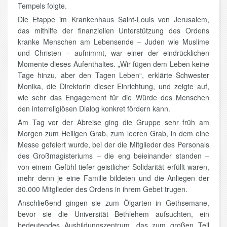
Tempels folgte.
Die Etappe im Krankenhaus Saint-Louis von Jerusalem,
das mithilfe der finanziellen Unterstützung des Ordens
kranke Menschen am Lebensende – Juden wie Muslime
und Christen – aufnimmt, war einer der eindrücklichen
Momente dieses Aufenthaltes. „Wir fügen dem Leben keine
Tage hinzu, aber den Tagen Leben“, erklärte Schwester
Monika, die Direktorin dieser Einrichtung, und zeigte auf,
wie sehr das Engagement für die Würde des Menschen
den interreligiösen Dialog konkret fördern kann.
Am Tag vor der Abreise ging die Gruppe sehr früh am
Morgen zum Heiligen Grab, zum leeren Grab, in dem eine
Messe gefeiert wurde, bei der die Mitglieder des Personals
des Großmagisteriums – die eng beieinander standen –
von einem Gefühl tiefer geistlicher Solidarität erfüllt waren,
mehr denn je eine Familie bildeten und die Anliegen der
30.000 Mitglieder des Ordens in ihrem Gebet trugen.
Anschließend gingen sie zum Ölgarten in Gethsemane,
bevor sie die Universität Bethlehem aufsuchten, ein
bedeutendes Ausbildungszentrum, das zum großen Teil