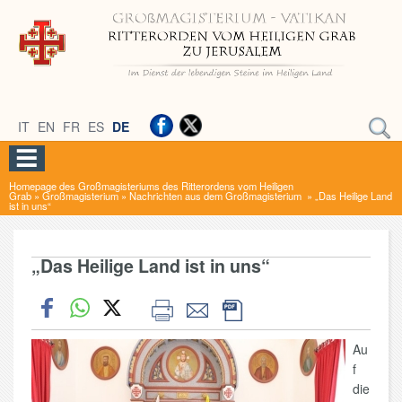
IT
EN
FR
ES
DE
Homepage des Großmagisteriums des Ritterordens vom Heiligen
Grab
»
Großmagisterium
»
Nachrichten aus dem Großmagisterium
»
„Das Heilige Land
ist in uns“
„Das Heilige Land ist in uns“
Au
f
die