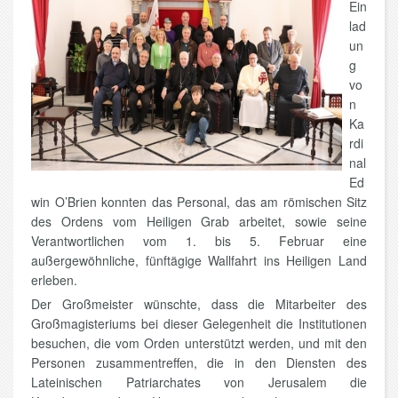
Ein
lad
un
g
vo
n
Ka
rdi
nal
Ed
win O’Brien konnten das Personal, das am römischen Sitz
des Ordens vom Heiligen Grab arbeitet, sowie seine
Verantwortlichen vom 1. bis 5. Februar eine
außergewöhnliche, fünftägige Wallfahrt ins Heiligen Land
erleben.
Der Großmeister wünschte, dass die Mitarbeiter des
Großmagisteriums bei dieser Gelegenheit die Institutionen
besuchen, die vom Orden unterstützt werden, und mit den
Personen zusammentreffen, die in den Diensten des
Lateinischen Patriarchates von Jerusalem die