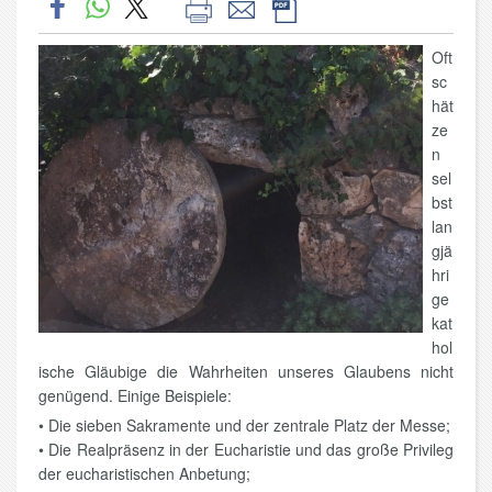
Oft
sc
hät
ze
n
sel
bst
lan
gjä
hri
ge
kat
hol
ische Gläubige die Wahrheiten unseres Glaubens nicht
genügend. Einige Beispiele:
• Die sieben Sakramente und der zentrale Platz der Messe;
• Die Realpräsenz in der Eucharistie und das große Privileg
der eucharistischen Anbetung;