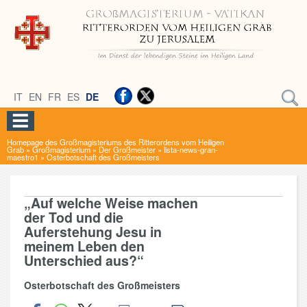
IT
EN
FR
ES
DE
Homepage des Großmagisteriums des Ritterordens vom Heiligen
Grab
»
Großmagisterium
»
Der Großmeister
»
lista-news-gran-
maestro1
»
Osterbotschaft des Großmeisters
„Auf welche Weise machen
der Tod und die
Auferstehung Jesu in
meinem Leben den
Unterschied aus?“
Osterbotschaft des Großmeisters