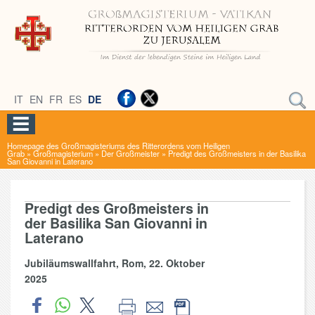
IT
EN
FR
ES
DE
Homepage des Großmagisteriums des Ritterordens vom Heiligen
Grab
»
Großmagisterium
»
Der Großmeister
»
Predigt des Großmeisters in der Basilika
San Giovanni in Laterano
Predigt des Großmeisters in
der Basilika San Giovanni in
Laterano
Jubiläumswallfahrt, Rom, 22. Oktober
2025