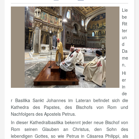
Lie
be
Rit
ter
un
d
Da
me
n,
Hi
er
in
de
r Basilika Sankt Johannes im Lateran befindet sich die
Kathedra des Papstes, des Bischofs von Rom und
Nachfolgers des Apostels Petrus.
In dieser Kathedralbasilika bekennt jeder neue Bischof von
Rom seinen Glauben an Christus, den Sohn des
lebendigen Gottes, so wie Petrus in Cäsarea Philippi, als