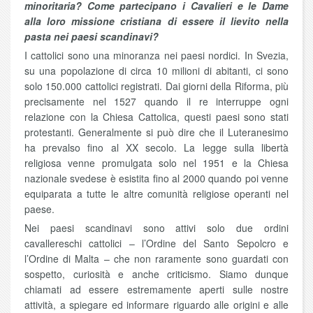
minoritaria? Come partecipano i Cavalieri e le Dame
alla loro missione cristiana di essere il lievito nella
pasta nei paesi scandinavi?
I cattolici sono una minoranza nei paesi nordici. In Svezia,
su una popolazione di circa 10 milioni di abitanti, ci sono
solo 150.000 cattolici registrati. Dai giorni della Riforma, più
precisamente nel 1527 quando il re interruppe ogni
relazione con la Chiesa Cattolica, questi paesi sono stati
protestanti. Generalmente si può dire che il Luteranesimo
ha prevalso fino al XX secolo. La legge sulla libertà
religiosa venne promulgata solo nel 1951 e la Chiesa
nazionale svedese è esistita fino al 2000 quando poi venne
equiparata a tutte le altre comunità religiose operanti nel
paese.
Nei paesi scandinavi sono attivi solo due ordini
cavallereschi cattolici – l’Ordine del Santo Sepolcro e
l’Ordine di Malta – che non raramente sono guardati con
sospetto, curiosità e anche criticismo. Siamo dunque
chiamati ad essere estremamente aperti sulle nostre
attività, a spiegare ed informare riguardo alle origini e alle