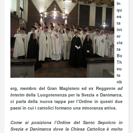
In
qu
es
ta
int
er
vis
ta
Bo
Th
eu
te
nb
erg, membro del Gran Magistero ed ex Reggente
ad
Interim
della Luogotenenza per la Svezia e Danimarca,
ci parla della nuova tappa per l’Ordine in questi due
paesi in cui i cattolici formano una minoranza attiva.
Come si posiziona l’Ordine del Santo Sepolcro in
Svezia e Danimarca dove la Chiesa Cattolica è molto