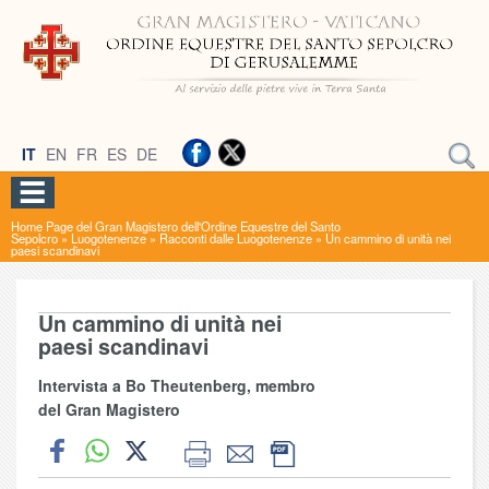
IT
EN
FR
ES
DE
Home Page del Gran Magistero dell'Ordine Equestre del Santo
Sepolcro
»
Luogotenenze
»
Racconti dalle Luogotenenze
»
Un cammino di unità nei
paesi scandinavi
Un cammino di unità nei
paesi scandinavi
Intervista a Bo Theutenberg, membro
del Gran Magistero