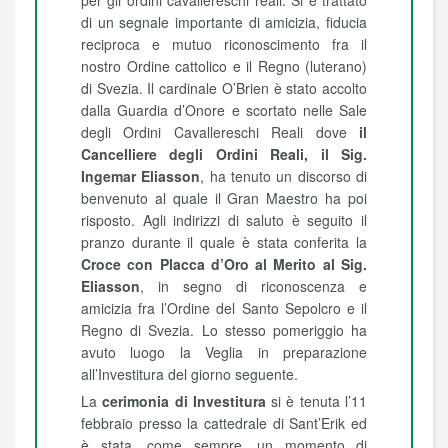
per gli ordini cavallereschi reali. Si è trattato
di un segnale importante di amicizia, fiducia
reciproca e mutuo riconoscimento fra il
nostro Ordine cattolico e il Regno (luterano)
di Svezia. Il cardinale O’Brien è stato accolto
dalla Guardia d’Onore e scortato nelle Sale
degli Ordini Cavallereschi Reali dove
il
Cancelliere degli Ordini Reali, il Sig.
Ingemar Eliasson
, ha tenuto un discorso di
benvenuto al quale il Gran Maestro ha poi
risposto. Agli indirizzi di saluto è seguito il
pranzo durante il quale è stata conferita la
Croce con Placca d’Oro al Merito al Sig.
Eliasson
, in segno di riconoscenza e
amicizia fra l’Ordine del Santo Sepolcro e il
Regno di Svezia. Lo stesso pomeriggio ha
avuto luogo la Veglia in preparazione
all’Investitura del giorno seguente.
La
cerimonia di Investitura
si è tenuta l’11
febbraio presso la cattedrale di Sant’Erik ed
è stata, come sempre, un momento di