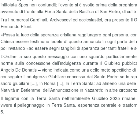
intitolata Spes non confundit; l’evento si è svolto prima della preghie
avvenuto di fronte alla Porta Santa della Basilica di San Pietro, di cui 
Tra i numerosi Cardinali, Arcivescovi ed ecclesiastici, era presente il
Fernando Filoni.
«Possa la luce della speranza cristiana raggiungere ogni persona, come
Chiesa essere testimone fedele di questo annuncio in ogni parte del
poi invitando «ad essere segni tangibili di speranza per tanti fratelli e 
L’Ordine fa suo questo messaggio con uno sguardo particolarmente r
norme sulla concessione dell’indulgenza durante il Giubileo pubbli
Angelo De Donatis – viene indicata come una delle mete specifiche di pe
conseguire l’Indulgenza Giubilare concessa dal Santo Padre se intrap
sacro giubilare [...], in Roma [...], in Terra Santa: ad almeno una del
Natività in Betlemme, dell’Annunciazione in Nazareth; in altre circoscrizi
Il legame con la Terra Santa nell’imminente Giubileo 2025 rimane 
 vivere il pellegrinaggio in Terra Santa, esperienza centrale e trasforma
25.