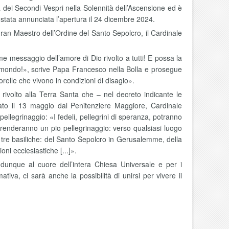
ra dei Secondi Vespri nella Solennità dell’Ascensione ed è
è stata annunciata l’apertura il 24 dicembre 2024.
 Gran Maestro dell’Ordine del Santo Sepolcro, il Cardinale
 messaggio dell’amore di Dio rivolto a tutti! E possa la
 mondo!», scrive Papa Francesco nella Bolla e prosegue
sorelle che vivono in condizioni di disagio».
ivolto alla Terra Santa che – nel decreto indicante le
cato il 13 maggio dal Penitenziere Maggiore, Cardinale
llegrinaggio: «I fedeli, pellegrini di speranza, potranno
renderanno un pio pellegrinaggio: verso qualsiasi luogo
le tre basiliche: del Santo Sepolcro in Gerusalemme, della
oni ecclesiastiche [...]».
dunque al cuore dell’intera Chiesa Universale e per i
tiva, ci sarà anche la possibilità di unirsi per vivere il