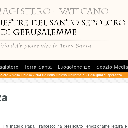
agistero
Terra Santa
Luogotenenze
Spazio Medi
olcro
Nella Chiesa
Notizie dalla Chiesa Universale
Pellegrini di speranza
»
»
»
za
I l 9 maggio Papa Francesco ha presieduto l’emozionante lettura e 