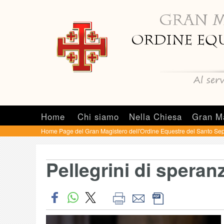
Home
Chi siamo
Nella Chiesa
Gran M
Home Page del Gran Magistero dell'Ordine Equestre del Santo Sep
Pellegrini di speran