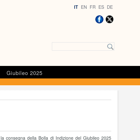
IT
EN
FR
ES
DE
a
Giubileo 2025
la consegna della Bolla di Indizione del Giubileo 2025