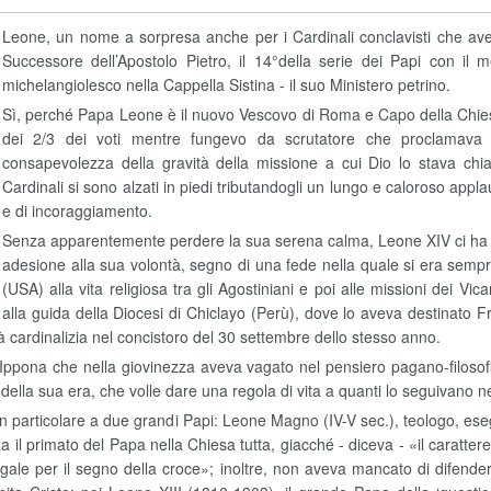
Leone, un nome a sorpresa anche per i Cardinali conclavisti che a
Successore dell’Apostolo Pietro, il 14°della serie dei Papi con il
michelangiolesco nella Cappella Sistina - il suo Ministero petrino.
Sì, perché Papa Leone è il nuovo Vescovo di Roma e Capo della Chiesa
dei 2/3 dei voti mentre fungevo da scrutatore che proclamava i 
consapevolezza della gravità della missione a cui Dio lo stava chi
Cardinali si sono alzati in piedi tributandogli un lungo e caloroso app
e di incoraggiamento.
Senza apparentemente perdere la sua serena calma, Leone XIV ci ha mo
adesione alla sua volontà, segno di una fede nella quale si era sempre
(USA) alla vita religiosa tra gli Agostiniani e poi alle missioni dei Vic
alla guida della Diocesi di Chiclayo (Perù), dove lo aveva destinato
tà cardinalizia nel concistoro del 30 settembre dello stesso anno.
di Ippona che nella giovinezza aveva vagato nel pensiero pagano-filoso
 della sua era, che volle dare una regola di vita a quanti lo seguivano nell
 particolare a due grandi Papi: Leone Magno (IV-V sec.), teologo, eseg
il primato del Papa nella Chiesa tutta, giacché - diceva - «il carattere 
egale per il segno della croce»; inoltre, non aveva mancato di difender