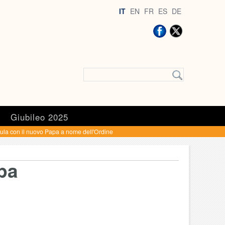
IT
EN
FR
ES
DE
a
Giubileo 2025
tula con il nuovo Papa a nome dell'Ordine
apa