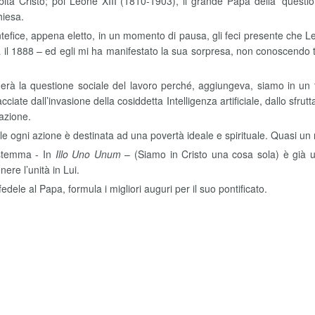
 Cristo; poi Leone XIII (1810-1903), il grande Papa della ‘questio
hiesa.
efice, appena eletto, in un momento di pausa, gli feci presente che Le
l 1888 – ed egli mi ha manifestato la sua sorpresa, non conoscendo ta
rà la questione sociale del lavoro perché, aggiungeva, siamo in un tem
cciate dall’invasione della cosiddetta Intelligenza artificiale, dallo sfru
razione.
ale ogni azione è destinata ad una povertà ideale e spirituale. Quasi u
o stemma - In
Illo Uno Unum
– (Siamo in Cristo una cosa sola) è già u
ere l’unità in Lui.
le al Papa, formula i migliori auguri per il suo pontificato.