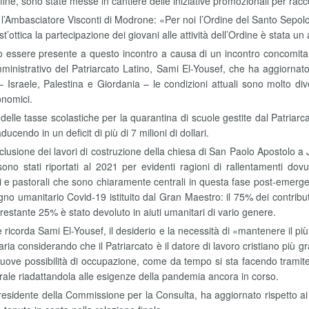
fine, sono state messe in cantiere delle iniziative promozionali per racc
 l’Ambasciatore Visconti di Modrone: «Per noi l’Ordine del Santo Sepolc
’ottica la partecipazione dei giovani alle attività dell’Ordine è stata u
to essere presente a questo incontro a causa di un incontro concomitant
inistrativo del Patriarcato Latino, Sami El-Yousef, che ha aggiornato
 – Israele, Palestina e Giordania – le condizioni attuali sono molto div
onomici.
lle tasse scolastiche per la quarantina di scuole gestite dal Patriarcat
ucendo in un deficit di più di 7 milioni di dollari.
clusione dei lavori di costruzione della chiesa di San Paolo Apostolo a J
 stati riportati al 2021 per evidenti ragioni di rallentamenti dovu
tari e pastorali che sono chiaramente centrali in questa fase post-em
 umanitario Covid-19 istituito dal Gran Maestro: il 75% dei contributi s
restante 25% è stato devoluto in aiuti umanitari di vario genere.
ricorda Sami El-Yousef, il desiderio e la necessità di «mantenere il più
ria considerando che il Patriarcato è il datore di lavoro cristiano più g
nuove possibilità di occupazione, come da tempo si sta facendo tramite
astorale riadattandola alle esigenze della pandemia ancora in corso.
sidente della Commissione per la Consulta, ha aggiornato rispetto ai 