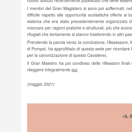
nuovo Statuto recentemente pubblicato che deve essere t
I membri del Gran Magistero si sono poi soffermati, ne
difficile rispetto alle opportunità scolastiche offerte ai
sistema che era stato precedentemente organizzato di t
mancare per ragioni pratiche e strutturali, più che econ
rifugiati che lentamente si stanno trasferendo in altri pae
Prendendo la parola verso la conclusione, l’Assessore,
di Pompei, ha approfittato di questa sede per ricordare 
per la canonizzazione di questo Cavaliere).
Il Gran Maestro ha poi condiviso delle riflessioni final
rileggere integralmente
qui
.
(maggio 2021)
«IL