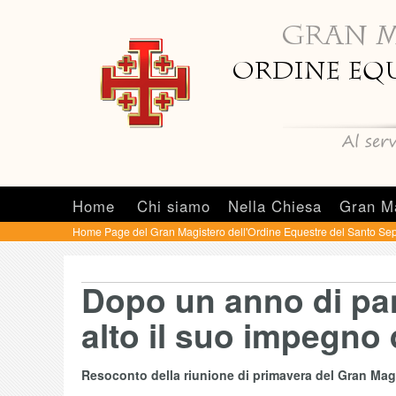
Home
Chi siamo
Nella Chiesa
Gran M
Home Page del Gran Magistero dell'Ordine Equestre del Santo Sep
Dopo un anno di pa
alto il suo impegno 
Resoconto della riunione di primavera del Gran Mag