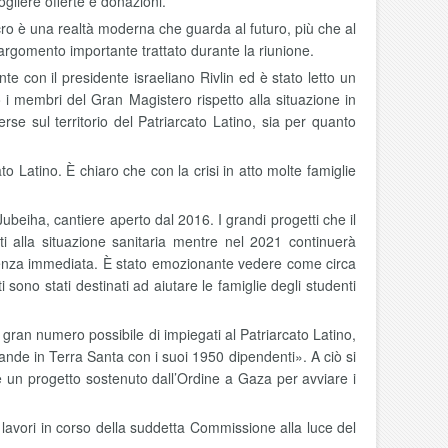
ogliere offerte e donazioni.
ro è una realtà moderna che guarda al futuro, più che al
n argomento importante trattato durante la riunione.
e con il presidente israeliano Rivlin ed è stato letto un
 i membri del Gran Magistero rispetto alla situazione in
erse sul territorio del Patriarcato Latino, sia per quanto
o Latino. È chiaro che con la crisi in atto molte famiglie
ubeiha, cantiere aperto dal 2016. I grandi progetti che il
ti alla situazione sanitaria mentre nel 2021 continuerà
ergenza immediata. È stato emozionante vedere come circa
ono stati destinati ad aiutare le famiglie degli studenti
 gran numero possibile di impiegati al Patriarcato Latino,
rande in Terra Santa con i suoi 1950 dipendenti». A ciò si
 un progetto sostenuto dall’Ordine a Gaza per avviare i
lavori in corso della suddetta Commissione alla luce del