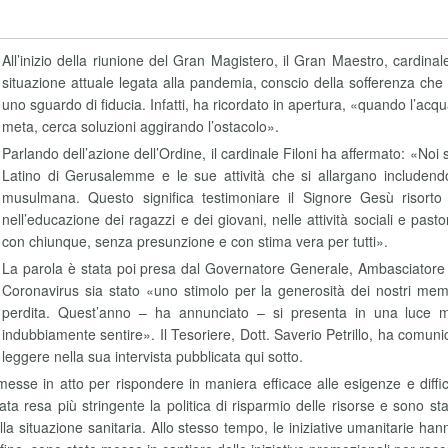
All’inizio della riunione del Gran Magistero, il Gran Maestro, cardinal
situazione attuale legata alla pandemia, conscio della sofferenza che
uno sguardo di fiducia. Infatti, ha ricordato in apertura, «quando l’acq
meta, cerca soluzioni aggirando l’ostacolo».
Parlando dell’azione dell’Ordine, il cardinale Filoni ha affermato: «Noi
Latino di Gerusalemme e le sue attività che si allargano includend
musulmana. Questo significa testimoniare il Signore Gesù risort
nell’educazione dei ragazzi e dei giovani, nelle attività sociali e 
con chiunque, senza presunzione e con stima vera per tutti».
La parola è stata poi presa dal Governatore Generale, Ambasciatore 
Coronavirus sia stato «uno stimolo per la generosità dei nostri memb
perdita. Quest’anno – ha annunciato – si presenta in una luce mig
indubbiamente sentire». Il Tesoriere, Dott. Saverio Petrillo, ha comuni
leggere nella sua intervista pubblicata qui sotto.
te messe in atto per rispondere in maniera efficace alle esigenze e dif
 resa più stringente la politica di risparmio delle risorse e sono stati 
la situazione sanitaria. Allo stesso tempo, le iniziative umanitarie han