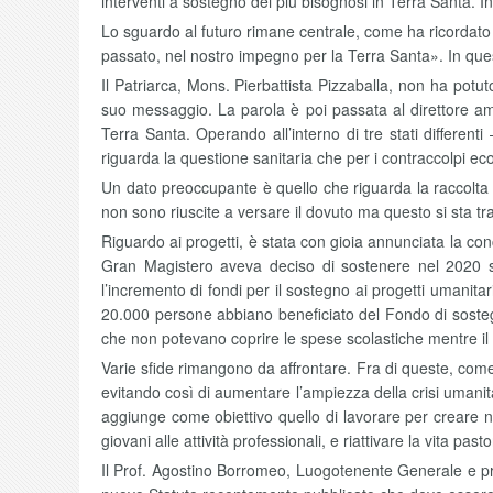
interventi a sostegno dei più bisognosi in Terra Santa. In
Lo sguardo al futuro rimane centrale, come ha ricordato
passato, nel nostro impegno per la Terra Santa». In quest
Il Patriarca, Mons. Pierbattista Pizzaballa, non ha potu
suo messaggio. La parola è poi passata al direttore amm
Terra Santa. Operando all’interno di tre stati differenti
riguarda la questione sanitaria che per i contraccolpi ec
Un dato preoccupante è quello che riguarda la raccolta de
non sono riuscite a versare il dovuto ma questo si sta trad
Riguardo ai progetti, è stata con gioia annunciata la con
Gran Magistero aveva deciso di sostenere nel 2020 sono
l’incremento di fondi per il sostegno ai progetti umani
20.000 persone abbiano beneficiato del Fondo di sostegno
che non potevano coprire le spese scolastiche mentre il 
Varie sfide rimangono da affrontare. Fra di queste, come 
evitando così di aumentare l’ampiezza della crisi umanita
aggiunge come obiettivo quello di lavorare per creare 
giovani alle attività professionali, e riattivare la vita p
Il Prof. Agostino Borromeo, Luogotenente Generale e pre