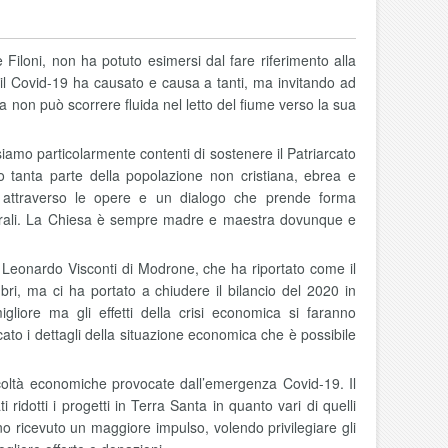
e Filoni, non ha potuto esimersi dal fare riferimento alla
 il Covid-19 ha causato e causa a tanti, ma invitando ad
ua non può scorrere fluida nel letto del fiume verso la sua
 siamo particolarmente contenti di sostenere il Patriarcato
o tanta parte della popolazione non cristiana, ebrea e
o attraverso le opere e un dialogo che prende forma
pastorali. La Chiesa è sempre madre e maestra dovunque e
Leonardo Visconti di Modrone, che ha riportato come il
ri, ma ci ha portato a chiudere il bilancio del 2020 in
liore ma gli effetti della crisi economica si faranno
cato i dettagli della situazione economica che è possibile
ficoltà economiche provocate dall’emergenza Covid-19. Il
ridotti i progetti in Terra Santa in quanto vari di quelli
no ricevuto un maggiore impulso, volendo privilegiare gli