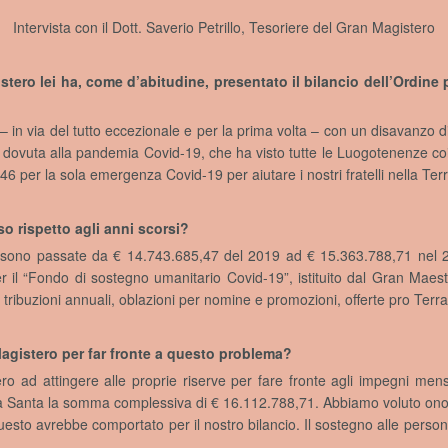
Intervista con il Dott. Saverio Petrillo, Tesoriere del Gran Magistero
stero lei ha, come d’abitudine, presentato il bilancio dell’Ordine 
e – in via del tutto eccezionale e per la prima volta – con un disavanzo 
dovuta alla pandemia Covid-19, che ha visto tutte le Luogotenenze c
46 per la sola emergenza Covid-19 per aiutare i nostri fratelli nella Ter
o rispetto agli anni scorsi?
he sono passate da € 14.743.685,47 del 2019 ad € 15.363.788,71 nel 
 per il “Fondo di sostegno umanitario Covid-19”, istituito dal Gran Ma
on tribuzioni annuali, oblazioni per nomine e promozioni, offerte pro Terra
Magistero per far fronte a questo problema?
ro ad attingere alle proprie riserve per fare fronte agli impegni mensi
ra Santa la somma complessiva di € 16.112.788,71. Abbiamo voluto onora
sto avrebbe comportato per il nostro bilancio. Il sostegno alle persone 