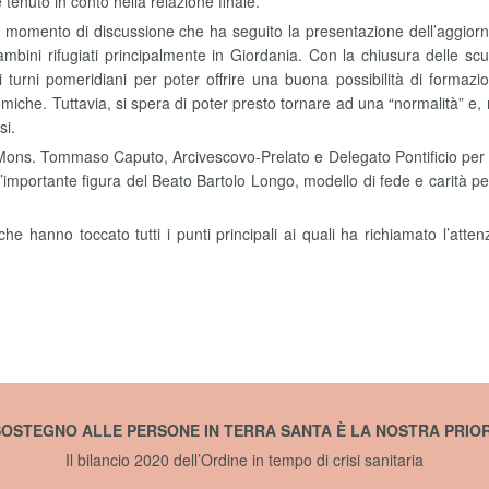
enuto in conto nella relazione finale.
l momento di discussione che ha seguito la presentazione dell’aggiorna
 bambini rifugiati principalmente in Giordania. Con la chiusura delle scuo
urni pomeridiani per poter offrire una buona possibilità di formazione
omiche. Tuttavia, si spera di poter presto tornare ad una “normalità” e,
si.
 Mons. Tommaso Caputo, Arcivescovo-Prelato e Delegato Pontificio per i
l’importante figura del Beato Bartolo Longo, modello di fede e carità pe
i che hanno toccato tutti i punti principali ai quali ha richiamato l’a
 SOSTEGNO ALLE PERSONE IN TERRA SANTA È LA NOSTRA PRIOR
Il bilancio 2020 dell’Ordine in tempo di crisi sanitaria