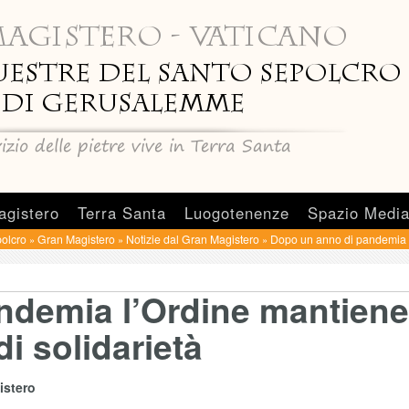
agistero
Terra Santa
Luogotenenze
Spazio Medi
olcro
Gran Magistero
Notizie dal Gran Magistero
Dopo un anno di pandemia l’
»
»
»
ndemia l’Ordine mantiene
di solidarietà
istero