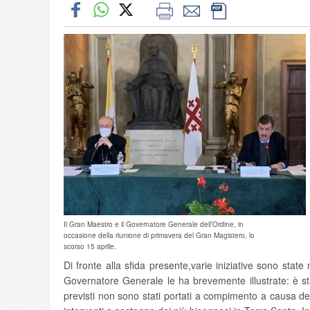
Il Gran Maestro e il Governatore Generale dell’Ordine, in
occasione della riunione di primavera del Gran Magistero, lo
scorso 15 aprile.
Di fronte alla sfida presente,varie iniziative sono sta
Governatore Generale le ha brevemente illustrate: è stata
previsti non sono stati portati a compimento a causa del