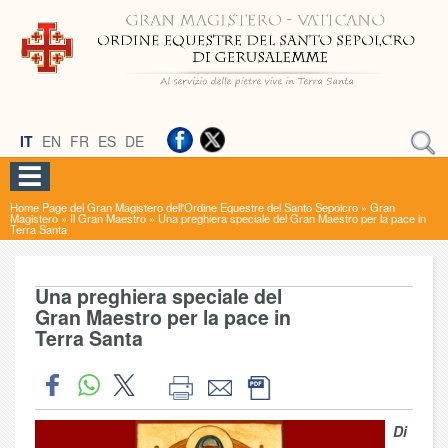
IT
EN
FR
ES
DE
Home Page del Gran Magistero dell'Ordine Equestre del Santo Sepolcro
»
Gran
Magistero
»
Il Gran Maestro
»
Una preghiera speciale del Gran Maestro per la pace in
Terra Santa
Una preghiera speciale del
Gran Maestro per la pace in
Terra Santa
Di