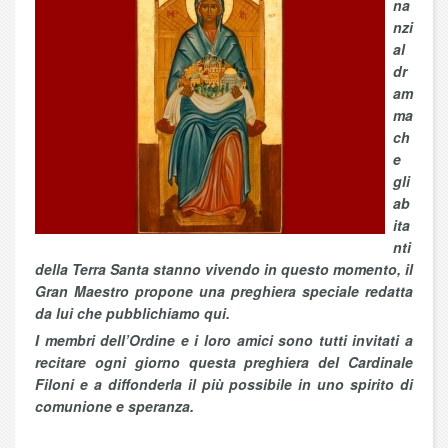
na
nzi
al
dr
am
ma
ch
e
gli
ab
ita
nti
della Terra Santa stanno vivendo in questo momento, il
Gran Maestro propone una preghiera speciale redatta
da lui che pubblichiamo qui.
I membri dell’Ordine e i loro amici sono tutti invitati a
recitare ogni giorno questa preghiera del Cardinale
Filoni e a diffonderla il più possibile in uno spirito di
comunione e speranza.