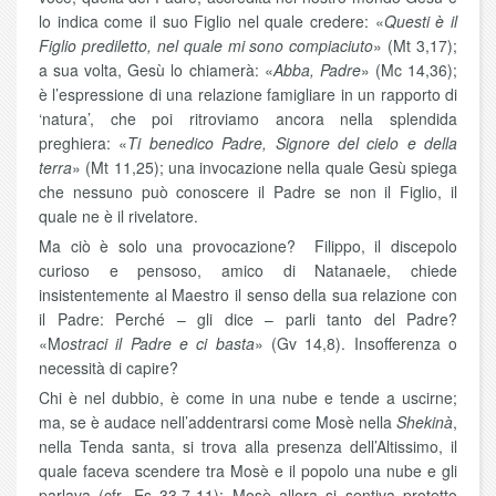
lo indica come il suo Figlio nel quale credere: «
Questi è il
Figlio prediletto, nel quale mi sono compiaciuto
» (Mt 3,17);
a sua volta, Gesù lo chiamerà: «
Abba, Padre
» (Mc 14,36);
è l’espressione di una relazione famigliare in un rapporto di
‘natura’, che poi ritroviamo ancora nella splendida
preghiera: «
Ti benedico Padre, Signore del cielo e della
terra
» (Mt 11,25); una invocazione nella quale Gesù spiega
che nessuno può conoscere il Padre se non il Figlio, il
quale ne è il rivelatore.
Ma ciò è solo una provocazione? Filippo, il discepolo
curioso e pensoso, amico di Natanaele, chiede
insistentemente al Maestro il senso della sua relazione con
il Padre: Perché – gli dice – parli tanto del Padre?
«M
ostraci il Padre e ci basta
» (Gv 14,8). Insofferenza o
necessità di capire?
Chi è nel dubbio, è come in una nube e tende a uscirne;
ma, se è audace nell’addentrarsi come Mosè nella
Shekinà
,
nella Tenda santa, si trova alla presenza dell’Altissimo, il
quale faceva scendere tra Mosè e il popolo una nube e gli
parlava (cfr. Es 33,7-11); Mosè allora si sentiva protetto