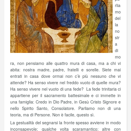
rlia
mo
del
la
no
str
a
di
mo
ra, non pensiamo alle quattro mura di casa, ma a chi vi
abita: nostra madre, padre, fratelli e sorelle. Siete mai
entrati in casa dove ormai non c’è più nessuno che vi
attende? Ha senso vivere nel freddo vuoto di quelle mura?
Ha senso vivere nel vuoto di una fede? La fede trinitaria ci
appartiene per il sacramento battesimale e ci immette in
una famiglia: Credo in Dio Padre, in Gesù Cristo Signore e
nello Spirito Santo, Consolatore. Parliamo non di una
teoria, ma di Persone. Non è facile, questo sì.
La gestualità del segnarsi la fronte spesso avviene in modo
inconsapevole; qualche volta scaramantico; altre con