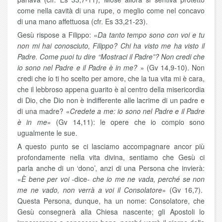
come nella cavità di una rupe, o meglio come nel concavo
di una mano affettuosa (cfr. Es 33,21-23).
Gesù rispose a Filippo: «
Da tanto tempo sono con voi e tu
non mi hai conosciuto, Filippo? Chi ha visto me ha visto il
Padre. Come puoi tu dire “Mostraci il Padre”? Non credi che
io sono nel Padre e il Padre è in me?
» (Gv 14,9-10). Non
credi che io ti ho scelto per amore, che la tua vita mi è cara,
che il lebbroso appena guarito è al centro della misericordia
di Dio, che Dio non è indifferente alle lacrime di un padre e
di una madre? «
Credete a me: io sono nel Padre e il Padre
è in me
» (Gv 14,11): le opere che io compio sono
ugualmente le sue.
A questo punto se ci lasciamo accompagnare ancor più
profondamente nella vita divina, sentiamo che Gesù ci
parla anche di un ‘dono’, anzi di una Persona che invierà:
«
È bene per voi
-dice-
che io me ne vada, perché se non
me ne vado, non verrà a voi il Consolatore
» (Gv 16,7).
Questa Persona, dunque, ha un nome: Consolatore, che
Gesù consegnerà alla Chiesa nascente; gli Apostoli lo