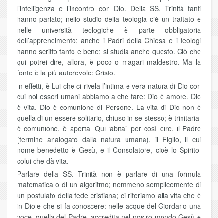
l’intelligenza e l’incontro con Dio. Della SS. Trinità tanti
hanno parlato; nello studio della teologia c’è un trattato e
nelle università teologiche è parte obbligatoria
dell’apprendimento; anche i Padri della Chiesa e i teologi
hanno scritto tanto e bene; si studia anche questo. Ciò che
qui potrei dire, allora, è poco o magari maldestro. Ma la
fonte è la più autorevole: Cristo.
In effetti, è Lui che ci rivela l’intima e vera natura di Dio con
cui noi esseri umani abbiamo a che fare: Dio è amore. Dio
è vita. Dio è comunione di Persone. La vita di Dio non è
quella di un essere solitario, chiuso in se stesso; è trinitaria,
è comunione, è aperta! Qui ‘abita’, per così dire, il Padre
(termine analogato dalla natura umana), il Figlio, il cui
nome benedetto è Gesù, e il Consolatore, cioè lo Spirito,
colui che dà vita.
Parlare della SS. Trinità non è parlare di una formula
matematica o di un algoritmo; nemmeno semplicemente di
un postulato della fede cristiana; ci riferiamo alla vita che è
in Dio e che si fa conoscere: nelle acque del Giordano una
voce, quella del Padre, accredita nel nostro mondo Gesù e