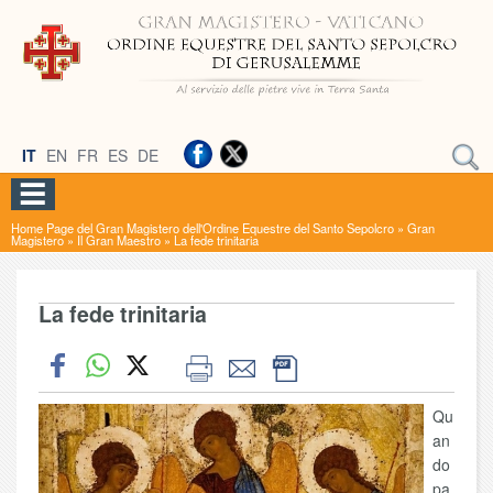
IT
EN
FR
ES
DE
Home Page del Gran Magistero dell'Ordine Equestre del Santo Sepolcro
»
Gran
Magistero
»
Il Gran Maestro
»
La fede trinitaria
La fede trinitaria
Qu
an
do
pa