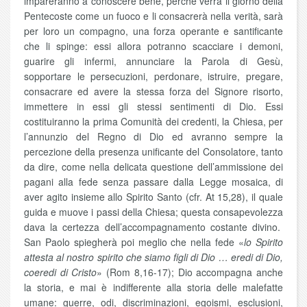
impareranno a conoscere bene, perché verrà il giorno della
Pentecoste come un fuoco e li consacrerà nella verità, sarà
per loro un compagno, una forza operante e santificante
che li spinge: essi allora potranno scacciare i demoni,
guarire gli infermi, annunciare la Parola di Gesù,
sopportare le persecuzioni, perdonare, istruire, pregare,
consacrare ed avere la stessa forza del Signore risorto,
immettere in essi gli stessi sentimenti di Dio. Essi
costituiranno la prima Comunità dei credenti, la Chiesa, per
l’annunzio del Regno di Dio ed avranno sempre la
percezione della presenza unificante del Consolatore, tanto
da dire, come nella delicata questione dell’ammissione dei
pagani alla fede senza passare dalla Legge mosaica, di
aver agito insieme allo Spirito Santo (cfr. At 15,28), il quale
guida e muove i passi della Chiesa; questa consapevolezza
dava la certezza dell’accompagnamento costante divino.
San Paolo spiegherà poi meglio che nella fede «
lo Spirito
attesta al nostro spirito che siamo figli di Dio … eredi di Dio,
coeredi di Cristo
» (Rom 8,16-17); Dio accompagna anche
la storia, e mai è indifferente alla storia delle malefatte
umane: guerre, odi, discriminazioni, egoismi, esclusioni,