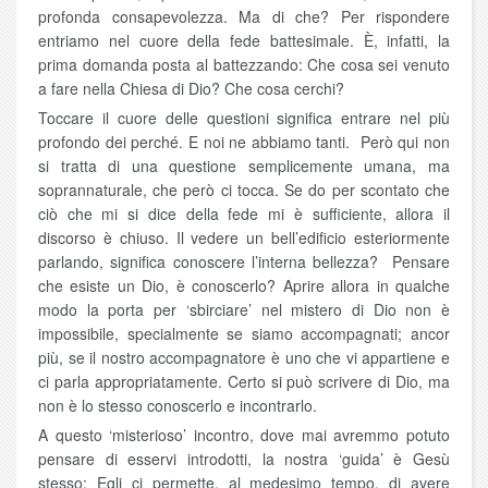
profonda consapevolezza. Ma di che? Per rispondere
entriamo nel cuore della fede battesimale. È, infatti, la
prima domanda posta al battezzando: Che cosa sei venuto
a fare nella Chiesa di Dio? Che cosa cerchi?
Toccare il cuore delle questioni significa entrare nel più
profondo dei perché. E noi ne abbiamo tanti. Però qui non
si tratta di una questione semplicemente umana, ma
soprannaturale, che però ci tocca. Se do per scontato che
ciò che mi si dice della fede mi è sufficiente, allora il
discorso è chiuso. Il vedere un bell’edificio esteriormente
parlando, significa conoscere l’interna bellezza? Pensare
che esiste un Dio, è conoscerlo? Aprire allora in qualche
modo la porta per ‘sbirciare’ nel mistero di Dio non è
impossibile, specialmente se siamo accompagnati; ancor
più, se il nostro accompagnatore è uno che vi appartiene e
ci parla appropriatamente. Certo si può scrivere di Dio, ma
non è lo stesso conoscerlo e incontrarlo.
A questo ‘misterioso’ incontro, dove mai avremmo potuto
pensare di esservi introdotti, la nostra ‘guida’ è Gesù
stesso; Egli ci permette, al medesimo tempo, di avere