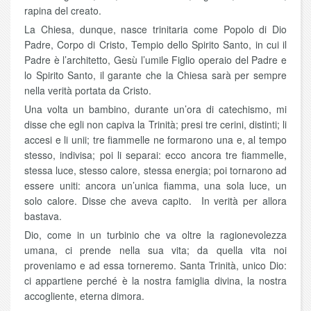
rapina del creato.
La Chiesa, dunque, nasce trinitaria come Popolo di Dio
Padre, Corpo di Cristo, Tempio dello Spirito Santo, in cui il
Padre è l’architetto, Gesù l’umile Figlio operaio del Padre e
lo Spirito Santo, il garante che la Chiesa sarà per sempre
nella verità portata da Cristo.
Una volta un bambino, durante un’ora di catechismo, mi
disse che egli non capiva la Trinità; presi tre cerini, distinti; li
accesi e li unii; tre fiammelle ne formarono una e, al tempo
stesso, indivisa; poi li separai: ecco ancora tre fiammelle,
stessa luce, stesso calore, stessa energia; poi tornarono ad
essere uniti: ancora un’unica fiamma, una sola luce, un
solo calore. Disse che aveva capito. In verità per allora
bastava.
Dio, come in un turbinio che va oltre la ragionevolezza
umana, ci prende nella sua vita; da quella vita noi
proveniamo e ad essa torneremo. Santa Trinità, unico Dio:
ci appartiene perché è la nostra famiglia divina, la nostra
accogliente, eterna dimora.