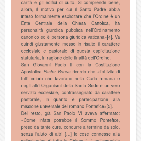
carità e gli edifici di culto. Si comprende bene,
allora, il motivo per cui il Santo Padre abbia
inteso formalmente esplicitare che l’Ordine è un
Ente Centrale
della Chiesa Cattolica, ha
personalità giuridica pubblica nell’Ordinamento
canonico ed è persona giuridica vaticana»[4]. Va
quindi giustamente messo in risalto il carattere
ecclesiale e pastorale di questa esplicitazione
statutaria, in ragione delle finalità dell’Ordine.
San Giovanni Paolo II con la Costituzione
Apostolica
Pastor Bonus
ricorda che «l’attività di
tutti coloro che lavorano nella Curia romana e
negli altri Organismi della Santa Sede è un vero
servizio ecclesiale, contrassegnato da carattere
pastorale, in quanto è partecipazione alla
missione universale del romano Pontefice»[5].
Del resto, già San Paolo VI aveva affermato:
«Come infatti potrebbe il Sommo Pontefice,
preso da tante cure, condurre a termine da solo,
senza l'aiuto di altri […] le cose connesse alla
sollecitudine di tutte le Chiese […] nell’esercizio