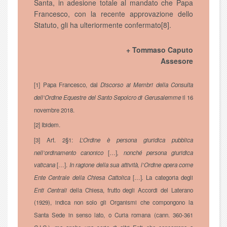
Santa, in adesione totale al mandato che Papa
Francesco, con la recente approvazione dello
Statuto, gli ha ulteriormente confermato[8].
+ Tommaso Caputo
Assesore
[1] Papa Francesco, dal
Discorso ai Membri della Consulta
dell’Ordine Equestre del Santo Sepolcro di Gerusalemme
il 16
novembre 2018.
[2] Ibidem.
[3] Art. 2§1:
L’Ordine è persona giuridica pubblica
nell’ordinamento canonico
[…]
, nonché persona giuridica
vaticana
[…].
In ragione della sua attività, l’Ordine opera come
Ente Centrale della Chiesa Cattolica
[…]
.
La categoria degli
Enti Centrali
della Chiesa, frutto degli Accordi del Laterano
(1929), indica non solo gli Organismi che compongono la
Santa Sede in senso lato, o Curia romana (cann. 360-361