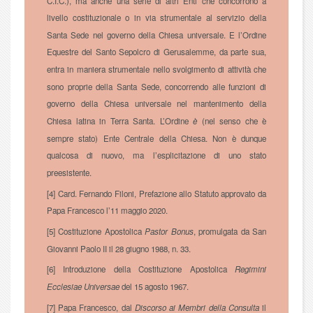
C.I.C.), ma anche una serie di altri Enti che concorrono a
livello costituzionale o in via strumentale al servizio della
Santa Sede nel governo della Chiesa universale. E l’Ordine
Equestre del Santo Sepolcro di Gerusalemme, da parte sua,
entra in maniera strumentale nello svolgimento di attività che
sono proprie della Santa Sede, concorrendo alle funzioni di
governo della Chiesa universale nel mantenimento della
Chiesa latina in Terra Santa. L’Ordine
è
(nel senso che è
sempre stato) Ente Centrale della Chiesa. Non è dunque
qualcosa di nuovo, ma l’esplicitazione di uno stato
preesistente.
[4] Card. Fernando Filoni, Prefazione allo Statuto approvato da
Papa Francesco l’11 maggio 2020.
[5] Costituzione Apostolica
Pastor Bonus
, promulgata da San
Giovanni Paolo II il 28 giugno 1988, n. 33.
[6] Introduzione della Costituzione Apostolica
Regimini
Ecclesiae Universae
del 15 agosto 1967.
[7] Papa Francesco, dal
Discorso ai Membri della Consulta
il