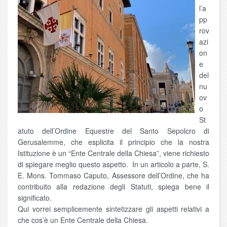
l’a
pp
rov
azi
on
e
del
nu
ov
o
St
atuto dell’Ordine Equestre del Santo Sepolcro di
Gerusalemme, che esplicita il principio che la nostra
Istituzione è un “Ente Centrale della Chiesa”, viene richiesto
di spiegare meglio questo aspetto. In un articolo a parte, S.
E. Mons. Tommaso Caputo, Assessore dell’Ordine, che ha
contribuito alla redazione degli Statuti, spiega bene il
significato.
Qui vorrei semplicemente sintetizzare gli aspetti relativi a
che cos’è un Ente Centrale della Chiesa.