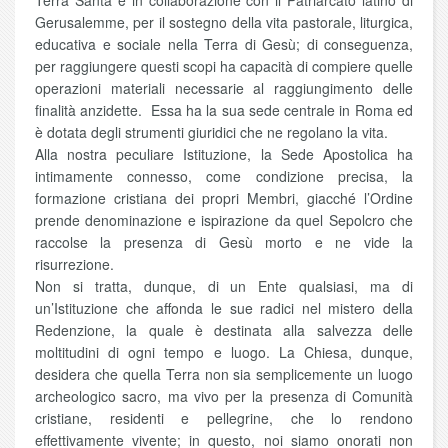
Terra Santa e in collaborazione con il Patriarcato latino di
Gerusalemme, per il sostegno della vita pastorale, liturgica,
educativa e sociale nella Terra di Gesù; di conseguenza,
per raggiungere questi scopi ha capacità di compiere quelle
operazioni materiali necessarie al raggiungimento delle
finalità anzidette. Essa ha la sua sede centrale in Roma ed
è dotata degli strumenti giuridici che ne regolano la vita.
Alla nostra peculiare Istituzione, la Sede Apostolica ha
intimamente connesso, come condizione precisa, la
formazione cristiana dei propri Membri, giacché l’Ordine
prende denominazione e ispirazione da quel Sepolcro che
raccolse la presenza di Gesù morto e ne vide la
risurrezione.
Non si tratta, dunque, di un Ente qualsiasi, ma di
un’Istituzione che affonda le sue radici nel mistero della
Redenzione, la quale è destinata alla salvezza delle
moltitudini di ogni tempo e luogo. La Chiesa, dunque,
desidera che quella Terra non sia semplicemente un luogo
archeologico sacro, ma vivo per la presenza di Comunità
cristiane, residenti e pellegrine, che lo rendono
effettivamente vivente; in questo, noi siamo onorati non