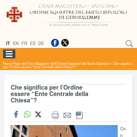
IT
EN
FR
ES
DE
Home Page del Gran Magistero dell'Ordine Equestre del Santo Sepolcro
»
Che significa
per l’Ordine essere “Ente Centrale della Chiesa”?
Che significa per l’Ordine
essere “Ente Centrale della
Chiesa”?
Co
n