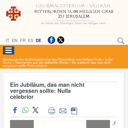
IT
EN
FR
ES
DE
Homepage des Großmagisteriums des Ritterordens vom Heiligen Grab
»
In der
Kirche
»
Nachrichten aus der weltweiten Kirche
»
Ein Jubiläum, das man nicht
vergessen sollte: Nulla celebrior
Ein Jubiläum, das man nicht
vergessen sollte: Nulla
celebrior
„F