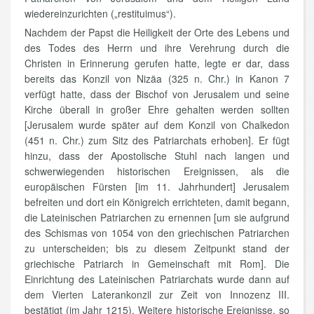
wiedereinzurichten („restituimus“).
Nachdem der Papst die Heiligkeit der Orte des Lebens und
des Todes des Herrn und ihre Verehrung durch die
Christen in Erinnerung gerufen hatte, legte er dar, dass
bereits das Konzil von Nizäa (325 n. Chr.) in Kanon 7
verfügt hatte, dass der Bischof von Jerusalem und seine
Kirche überall in großer Ehre gehalten werden sollten
[Jerusalem wurde später auf dem Konzil von Chalkedon
(451 n. Chr.) zum Sitz des Patriarchats erhoben]. Er fügt
hinzu, dass der Apostolische Stuhl nach langen und
schwerwiegenden historischen Ereignissen, als die
europäischen Fürsten [im 11. Jahrhundert] Jerusalem
befreiten und dort ein Königreich errichteten, damit begann,
die Lateinischen Patriarchen zu ernennen [um sie aufgrund
des Schismas von 1054 von den griechischen Patriarchen
zu unterscheiden; bis zu diesem Zeitpunkt stand der
griechische Patriarch in Gemeinschaft mit Rom]. Die
Einrichtung des Lateinischen Patriarchats wurde dann auf
dem Vierten Laterankonzil zur Zeit von Innozenz III.
bestätigt (im Jahr 1215). Weitere historische Ereignisse, so