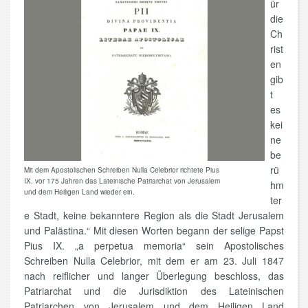
ür
die
Ch
rist
en
gib
t
es
kei
ne
be
rü
Mit dem Apostolischen Schreiben Nulla Celebrior richtete Pius
IX. vor 175 Jahren das Lateinische Patriarchat von Jerusalem
hm
und dem Heiligen Land wieder ein.
ter
e Stadt, keine bekanntere Region als die Stadt Jerusalem
und Palästina.“ Mit diesen Worten begann der selige Papst
Pius IX. „a perpetua memoria“ sein Apostolisches
Schreiben Nulla Celebrior, mit dem er am 23. Juli 1847
nach reiflicher und langer Überlegung beschloss, das
Patriarchat und die Jurisdiktion des Lateinischen
Patriarchen von Jerusalem und dem Heiligen Land